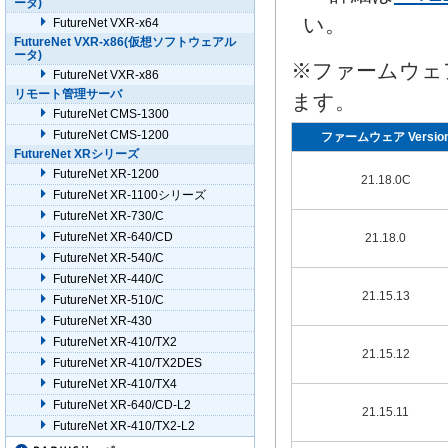
ータ)
い。
FutureNet VXR-x64
FutureNet VXR-x86(仮想ソフトウェアル
ータ)
※ファームウェ
FutureNet VXR-x86
リモート管理サーバ
ます。
FutureNet CMS-1300
FutureNet CMS-1200
ファームウェア Versio
FutureNet XRシリーズ
FutureNet XR-1200
21.18.0C
FutureNet XR-1100シリーズ
FutureNet XR-730/C
FutureNet XR-640/CD
21.18.0
FutureNet XR-540/C
FutureNet XR-440/C
21.15.13
FutureNet XR-510/C
FutureNet XR-430
FutureNet XR-410/TX2
21.15.12
FutureNet XR-410/TX2DES
FutureNet XR-410/TX4
FutureNet XR-640/CD-L2
21.15.11
FutureNet XR-410/TX2-L2