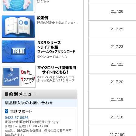
はこちら
21.7.26
製品の設定例を集めています
21.7.25
21.7.23
ダウンロードはこちら
21.7.21
さわってみようMAシリーズ
さわってみようSAシリーズ
21.7.20
21.7.19
21.7.18
0422-37-8926
電話での対応は以下の時間帯で行います。
月曜日 ～ 金曜日 10:00 - 17:00
ただし、国の定める祝祭日、弊社の定める年末年
21.7.16C
始は除きます。