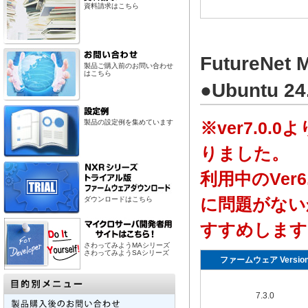
資料請求はこちら
FutureN
製品ご購入前のお問い合わせ
はこちら
●Ubuntu 2
製品の設定例を集めています
※ver7.0.0
りました。
利用中のVer
に問題がない
ダウンロードはこちら
すすめします
さわってみようMAシリーズ
さわってみようSAシリーズ
ファームウェア Versio
7.3.0