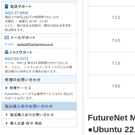
0422-37-8926
電話での対応は以下の時間帯で行います。
7.2.1
月曜日 ～ 金曜日 10:00 - 17:00
ただし、国の定める祝祭日、弊社の定める年末年
始は除きます。
7.2.0
E-mail：
support@centurysys.co.jp
0422-55-3373
メール、FAX は 毎日24 時間受け付けておりま
7.1.0
す。 ただし、システムのメンテナンスやビルの電
源点検のため停止する場合があります。
7.0.0
FutureNetシリーズでは修理サービスを行い安心の
サポートを行います。
FutureN
●Ubuntu 22