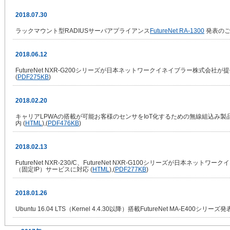
2018.07.30
ラックマウント型RADIUSサーバアプライアンス
FutureNet RA-1300
発表のご
2018.06.12
FutureNet NXR-G200シリーズが日本ネットワークイネイブラー株式会社
(
PDF
275KB
)
2018.02.20
キャリアLPWAの搭載が可能お客様のセンサをIoT化するための無線組込み製品Fu
内 (
HTML
),(
PDF
476KB
)
2018.02.13
FutureNet NXR-230/C、FutureNet NXR-G100シリーズが日本ネ
（固定IP）サービスに対応 (
HTML
),(
PDF
277KB
)
2018.01.26
Ubuntu 16.04 LTS（Kernel 4.4.30以降）搭載FutureNet MA-E400シリー