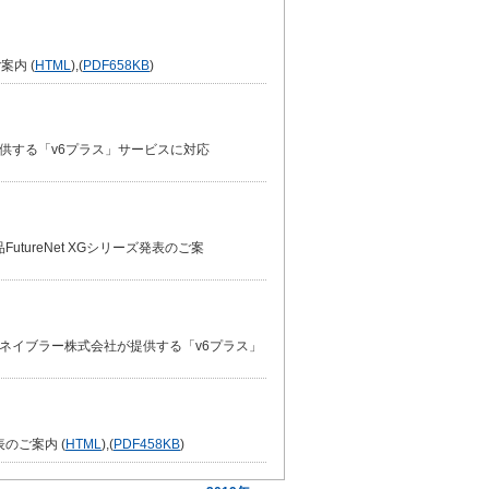
案内 (
HTML
),(
PDF
658KB
)
が提供する「v6プラス」サービスに対応
tureNet XGシリーズ発表のご案
ットワークイネイブラー株式会社が提供する「v6プラス」
ズ発表のご案内 (
HTML
),(
PDF
458KB
)