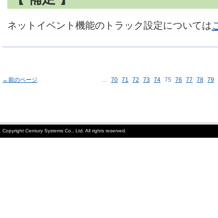
ネットイベント機能のトラック設定については
←前のページ
…
70
71
72
73
74
75
76
77
78
79
Copyright Century Systems Co., Ltd. All rights reserved.