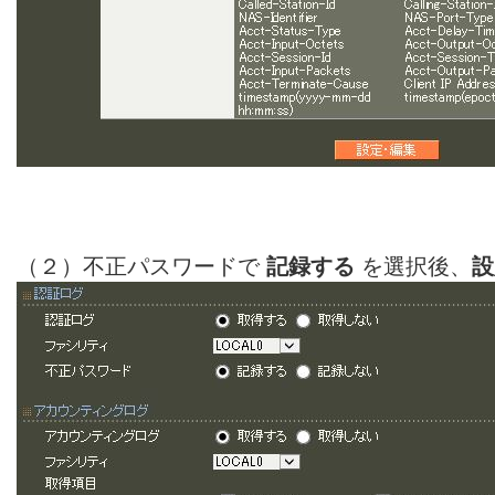
（２）不正パスワードで
記録する
を選択後、
設