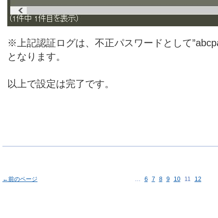
※上記認証ログは、不正パスワードとして”abcpa
となります。
以上で設定は完了です。
←前のページ
…
6
7
8
9
10
11
12