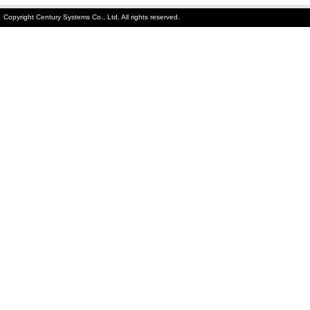
Copyright Century Systems Co., Ltd. All rights reserved.