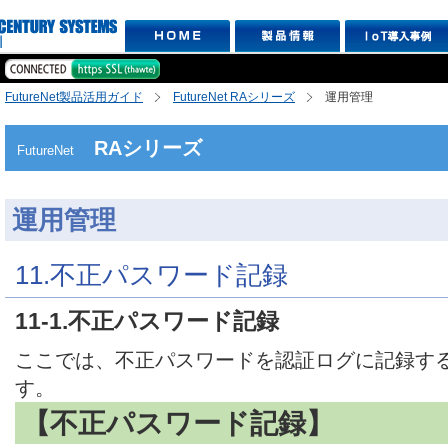
FutureNet製品活用ガイド
FutureNet RAシリーズ
運用管理
RAシリーズ
FutureNet
運用管理
11.不正パスワード記録
11-1.不正パスワード記録
ここでは、不正パスワードを認証ログに記録す
す。
【不正パスワード記録】