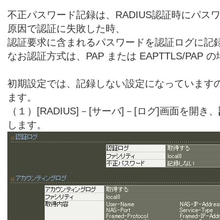
不正パスワード記録は、RADIUS認証時にパス
原因で認証に失敗した時、
認証要求に含まれるパスワードを認証ログに記
なお認証方式は、PAP または EAPTTLS/PAP
初期設定では、記録しない設定になっています
ます。
（１）[RADIUS]－[サーバ]－[ログ]画面を開き、
します。