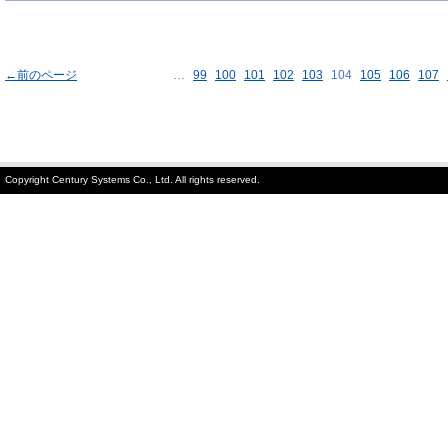
←前のページ
…
99
100
101
102
103
104
105
106
107
Copyright Century Systems Co., Ltd. All rights reserved.