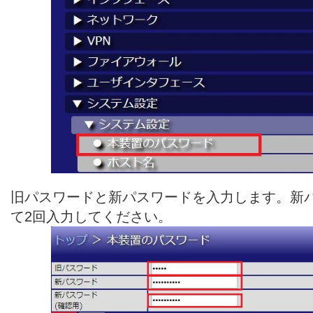
旧パスワードと新パスワードを入力します。新
て2回入力してください。