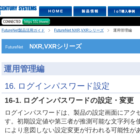
FutureNet製品活用ガイド
FutureNet NXR,VXRシリーズ
運用管理編
NXR,VXRシリーズ
FutureNet
運用管理編
16. ログインパスワード設定
16-1. ログインパスワードの設定・変更
ログインパスワードは、製品の設定画面にアク
す。初期設定値や第三者が推測可能な文字列を
により意図しない設定変更が行われる可能性が