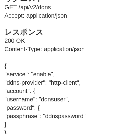
GET /api/v2/ddns
Accept: application/json
レスポンス
200 OK
Content-Type: application/json
{
"service": "enable",
"ddns-provider": "http-client",
"account": {
"username": "ddnsuser",
"password": {
"passphrase": "ddnspassword"
}
},