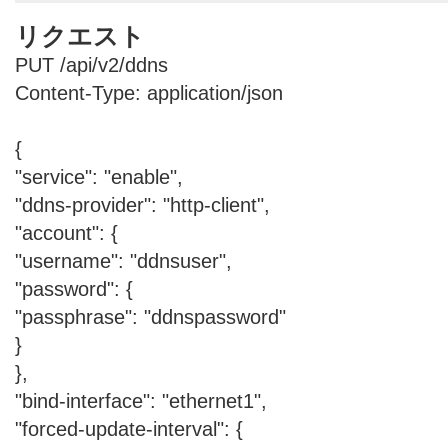
リクエスト
PUT /api/v2/ddns
Content-Type: application/json
{
"service": "enable",
"ddns-provider": "http-client",
"account": {
"username": "ddnsuser",
"password": {
"passphrase": "ddnspassword"
}
},
"bind-interface": "ethernet1",
"forced-update-interval": {