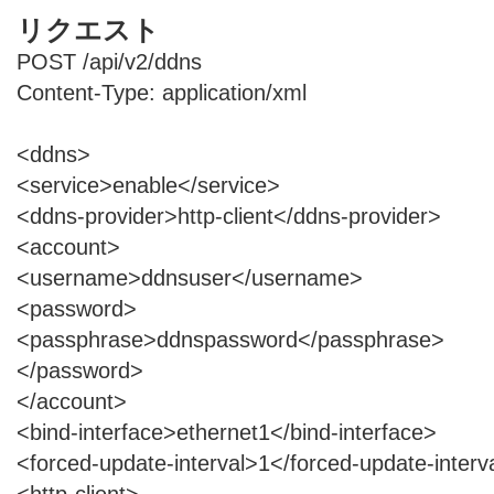
リクエスト
POST /api/v2/ddns
Content-Type: application/xml
<ddns>
<service>enable</service>
<ddns-provider>http-client</ddns-provider>
<account>
<username>ddnsuser</username>
<password>
<passphrase>ddnspassword</passphrase>
</password>
</account>
<bind-interface>ethernet1</bind-interface>
<forced-update-interval>1</forced-update-interv
<http-client>