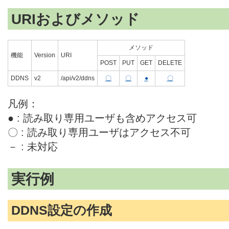
URIおよびメソッド
メソッド
機能
Version
URI
POST
PUT
GET
DELETE
DDNS
v2
/api/v2/ddns
〇
〇
●
〇
凡例：
● : 読み取り専用ユーザも含めアクセス可
〇 : 読み取り専用ユーザはアクセス不可
－ : 未対応
実行例
DDNS設定の作成