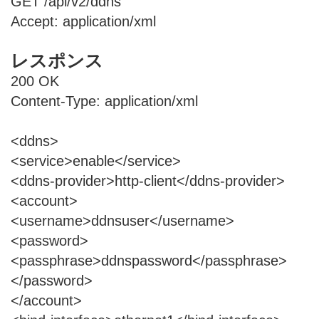
GET /api/v2/ddns
Accept: application/xml
レスポンス
200 OK
Content-Type: application/xml
<ddns>
<service>enable</service>
<ddns-provider>http-client</ddns-provider>
<account>
<username>ddnsuser</username>
<password>
<passphrase>ddnspassword</passphrase>
</password>
</account>