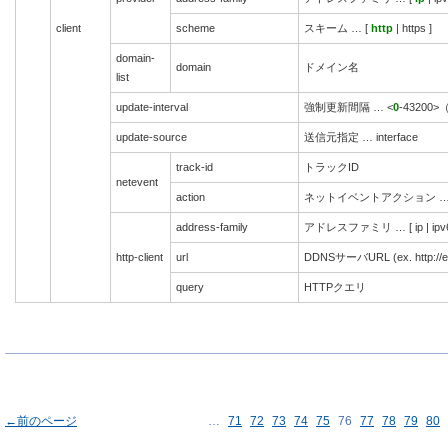
client
scheme
スキーム … [
http
| https ]
domain-
domain
ドメイン名
list
update-interval
強制更新間隔 … <
0
-43200>
update-source
送信元指定 … interface
track-id
トラックID
netevent
action
ネットイベントアクション … [ acti
address-family
アドレスファミリ … [ ip | ipv6
http-client
url
DDNSサーバURL (ex. http://e
query
HTTPクエリ
←前のページ
…
71
72
73
74
75
76
77
78
79
80