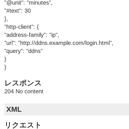
"@unit": "minutes",
"#text": 30
},
"http-client": {
"address-family": "ip",
"url": "http://ddns.example.com/login.html",
"query": "ddns"
}
}
レスポンス
204 No content
XML
リクエスト