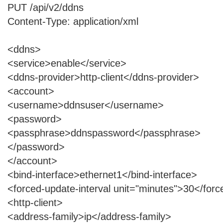
PUT /api/v2/ddns
Content-Type: application/xml
<ddns>
<service>enable</service>
<ddns-provider>http-client</ddns-provider>
<account>
<username>ddnsuser</username>
<password>
<passphrase>ddnspassword</passphrase>
</password>
</account>
<bind-interface>ethernet1</bind-interface>
<forced-update-interval unit="minutes">30</forc
<http-client>
<address-family>ip</address-family>