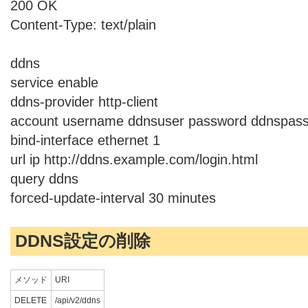
200 OK
Content-Type: text/plain
ddns
service enable
ddns-provider http-client
account username ddnsuser password ddnspas
bind-interface ethernet 1
url ip http://ddns.example.com/login.html
query ddns
forced-update-interval 30 minutes
DDNS設定の削除
メソッド
URI
DELETE
/api/v2/ddns