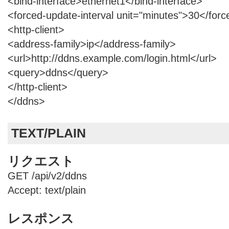
<bind-interface>ethernet1</bind-interface>
<forced-update-interval unit="minutes">30</forc
<http-client>
<address-family>ip</address-family>
<url>http://ddns.example.com/login.html</url>
<query>ddns</query>
</http-client>
</ddns>
TEXT/PLAIN
リクエスト
GET /api/v2/ddns
Accept: text/plain
レスポンス