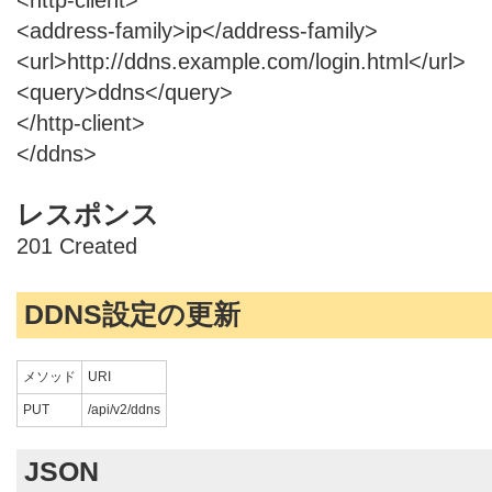
<address-family>ip</address-family>
<url>http://ddns.example.com/login.html</url>
<query>ddns</query>
</http-client>
</ddns>
レスポンス
201 Created
DDNS設定の更新
メソッド
URI
PUT
/api/v2/ddns
JSON