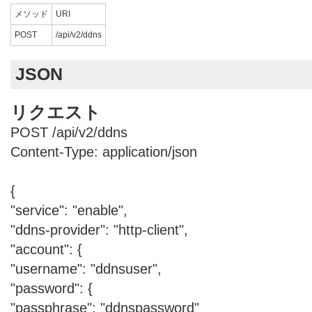
メソッド
URI
POST
/api/v2/ddns
JSON
リクエスト
POST /api/v2/ddns
Content-Type: application/json
{
"service": "enable",
"ddns-provider": "http-client",
"account": {
"username": "ddnsuser",
"password": {
"passphrase": "ddnspassword"