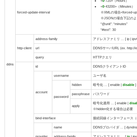
<
0
-720>（Hours）
<
0
-43200>（Minutes）
forced-update-interval
※XMLの場合<forced-updat
※JSONの場合下記の
“@unit”: “minutes”
“#text”: 30
address-family
アドレスファミリ … [ ip | ipv6
http-client
url
DDNSサーバURL (ex. http://e
query
HTTPクエリ
ddns
id
DDNSクライアントID
username
ユーザ名
hidden
暗号化 … [ enable |
disable
]
account
passphrase
パスワード
password
暗号化適用 … [ enable |
disa
apply
※hidden化する場合は必要
bind-interface
接続回線インターフェース（ex. 
name
DDNSプロバイダ … [ dyndns | htt
provider
address-family
アドレスファミリ … [
ip
| ipv