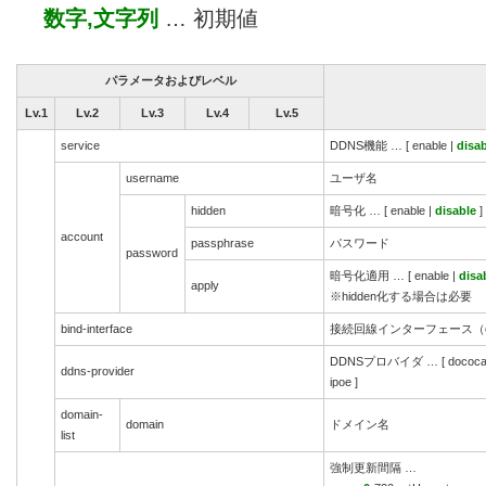
数字,文字列
… 初期値
パラメータおよびレベル
Lv.1
Lv.2
Lv.3
Lv.4
Lv.5
service
DDNS機能 … [ enable |
disa
username
ユーザ名
hidden
暗号化 … [ enable |
disable
]
account
passphrase
パスワード
password
暗号化適用 … [ enable |
disa
apply
※hidden化する場合は必要
bind-interface
接続回線インターフェース（ex. 
DDNSプロバイダ … [ dococame | dt
ddns-provider
ipoe ]
domain-
domain
ドメイン名
list
強制更新間隔 …