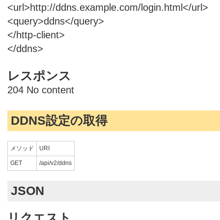
<url>http://ddns.example.com/login.html</url>
<query>ddns</query>
</http-client>
</ddns>
レスポンス
204 No content
DDNS設定の取得
メソッド
URI
GET
/api/v2/ddns
JSON
リクエスト