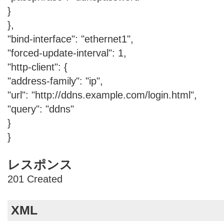
}
},
"bind-interface": "ethernet1",
"forced-update-interval": 1,
"http-client": {
"address-family": "ip",
"url": "http://ddns.example.com/login.html",
"query": "ddns"
}
}
レスポンス
201 Created
XML