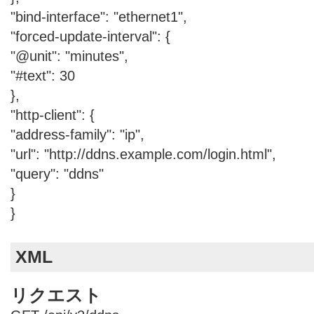
"bind-interface": "ethernet1",
"forced-update-interval": {
"@unit": "minutes",
"#text": 30
},
"http-client": {
"address-family": "ip",
"url": "http://ddns.example.com/login.html",
"query": "ddns"
}
}
XML
リクエスト