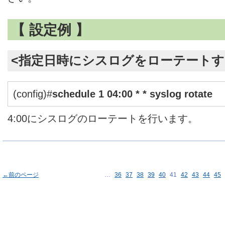
【 設定例 】
<指定日時にシスログをローテートす
(config)#
schedule 1 04:00 * * syslog rotate
4:00にシスログのローテートを行います。
←前のページ
…
36
37
38
39
40
41
42
43
44
45