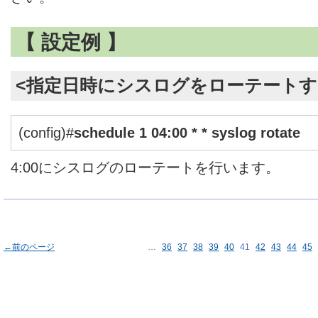
【 設定例 】
<指定日時にシスログをローテートす
(config)#
schedule 1 04:00 * * syslog rotate
4:00にシスログのローテートを行います。
←前のページ
…
36
37
38
39
40
41
42
43
44
45