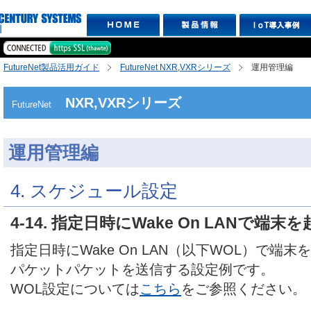
FutureNet製品活用ガイド
FutureNet NXR,VXRシリーズ
運用管理編
NXR,VXRシリーズ
FutureNet
運用管理編
4. スケジュール設定
4-14. 指定日時にWake On LANで端末
指定日時にWake On LAN（以下WOL）で端
パケットパケットを送信する設定例です。
WOL設定については
こちら
をご参照ください。