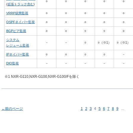
○
○
○
○
○
(
拡張トラック含む
)
VRRP状態監視
○
○
○
○
○
OSPFネイバー監視
○
○
○
○
○
BGPピア監視
○
○
○
○
○
システム
－
－
○
○（※1）
○（※1）
レジューム監視
IPネイバー監視
○
○
○
○
－
DIO監視
－
－
－
－
－
※1 NXR-G110,NXR-G100,NXR-G100/Fを除く
←前のページ
1
2
3
4
5
6
7
8
9
…