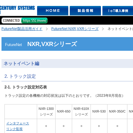
FutureNet製品活用ガイド
FutureNet NXR,VXRシリーズ
ネットイベント
NXR,VXRシリーズ
FutureNet
ネットイベント編
2. トラック設定
2-1. トラック設定対応表
トラック設定の各機種の対応状況は以下のとおりです。（2023年8月現在）
NXR-1300
NXR-610X
NXR-650
NXR-530
NXR-350/C
NX
シリーズ
シリーズ
インタフェース
○
○
○
○
○
リンク監視