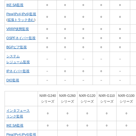
IKE SA監視
○
○
○
○
○
Ping(IPv4,IPv6)監視
○
○
○
○
○
(
拡張トラック含む
)
VRRP状態監視
○
○
○
○
○
OSPFネイバー監視
○
○
○
○
○
BGPピア監視
○
○
○
○
○
システム
－
－
－
－
－
レジューム監視
IPネイバー監視
－
○
○
○
－
DIO監視
－
－
－
－
－
NXR-G240
NXR-G260
NXR-G120
NXR-G110
NXR-G100
シリーズ
シリーズ
シリーズ
シリーズ
シリーズ
インタフェース
○
○
○
○
○
リンク監視
IKE SA監視
○
○
○
○
○
Ping(IPv4,IPv6)監視