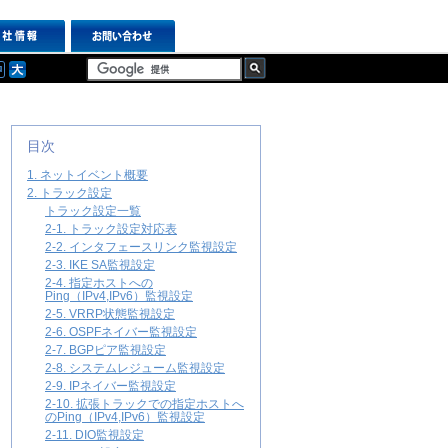
目次
1. ネットイベント概要
2. トラック設定
トラック設定一覧
2-1. トラック設定対応表
2-2. インタフェースリンク監視設定
2-3. IKE SA監視設定
2-4. 指定ホストへの
Ping（IPv4,IPv6）監視設定
2-5. VRRP状態監視設定
2-6. OSPFネイバー監視設定
2-7. BGPピア監視設定
2-8. システムレジューム監視設定
2-9. IPネイバー監視設定
2-10. 拡張トラックでの指定ホストへ
のPing（IPv4,IPv6）監視設定
2-11. DIO監視設定