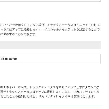
BGPネイバーが確立していない場合、トラックステータスはイニット（init）に
テータスはアップに遷移します）。イニシャルタイムアウトを設定することで
ンに遷移することができます。
::1 delay 60
でBGPネイバー確立後、トラックステータスを直ちにアップせずにダウンのま
経過後トラックステータスはアップに遷移します。なお、リカバリディレイタ
変化したことを検知した場合、リカバリディレイタイマは無効になります。