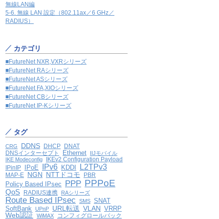
無線LAN編
5-6. 無線 LAN 設定（802.11ax／6 GHz／
RADIUS）
カテゴリ
■FutureNet NXR,VXRシリーズ
■FutureNet RAシリーズ
■FutureNet ASシリーズ
■FutureNet FA,XIOシリーズ
■FutureNet CBシリーズ
■FutureNet IP-Kシリーズ
タグ
DDNS
DHCP
DNAT
CRG
Ethernet
DNSインターセプト
IIJモバイル
IKEv2 Configuration Payload
IKE Modeconfig
IPv6
L2TPv3
IPoE
KDDI
IPinIP
NGN
NTTドコモ
MAP-E
PBR
PPPoE
PPP
Policy Based IPsec
QoS
RADIUS連携
RAシリーズ
Route Based IPsec
SNAT
SMS
VLAN
SoftBank
URL転送
VRRP
UPnP
Web認証
コンフィグロールバック
WiMAX