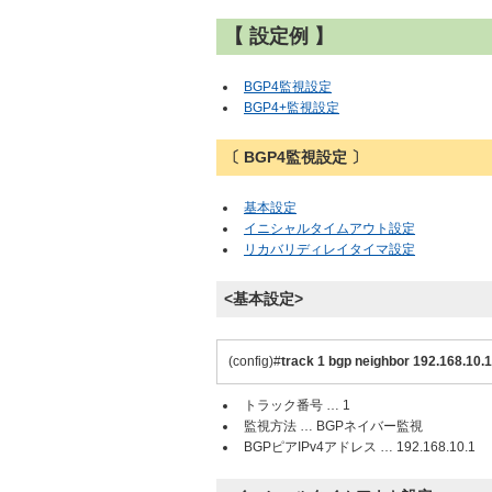
【 設定例 】
BGP4監視設定
BGP4+監視設定
〔 BGP4監視設定 〕
基本設定
イニシャルタイムアウト設定
リカバリディレイタイマ設定
<基本設定>
(config)#
track 1 bgp neighbor 192.168.10.1
トラック番号 … 1
監視方法 … BGPネイバー監視
BGPピアIPv4アドレス … 192.168.10.1