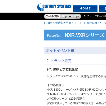
クリックするとS
FutureNet製品活用ガイド
FutureNet NX
NXR,VXRシリーズ
FutureNet
ネットイベント編
2. トラック設定
2-7. BGPピア監視設定
トラックでBGPのネイバー状態を監視する設
【 対応機種 】
NXR-1300シリーズ,NXR-650,NXR-610Xシリーズ
ズ,NXR-G180/L-CA,NXR-G120シリーズ,N
ズ,VXRシリーズ（2024/6現在）
設定例で使用している機能の対応状況は、各製品