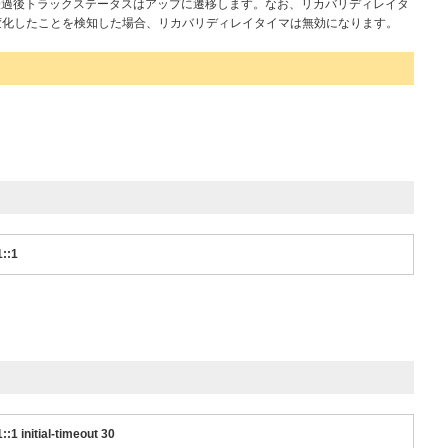
経過後トラックステータスはアップに遷移します。なお、リカバリディレイタ
変化したことを検知した場合、リカバリディレイタイマは無効になります。
1::1
:1 initial-timeout 30