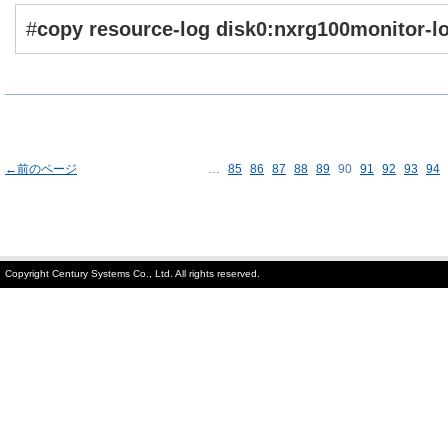
#
copy resource-log disk0:nxrg100monitor-lo
←前のページ
…
85
86
87
88
89
90
91
92
93
94
Copyright Century Systems Co., Ltd. All rights reserved.