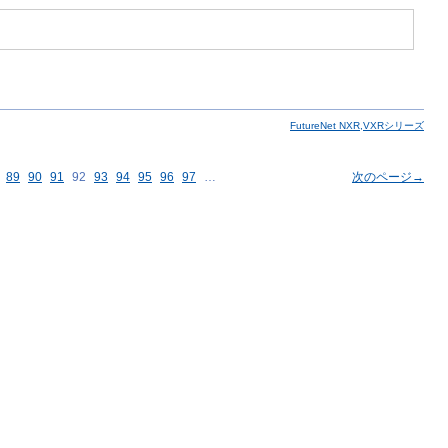
FutureNet NXR,VXRシリーズ
89
90
91
92
93
94
95
96
97
…
次のページ→