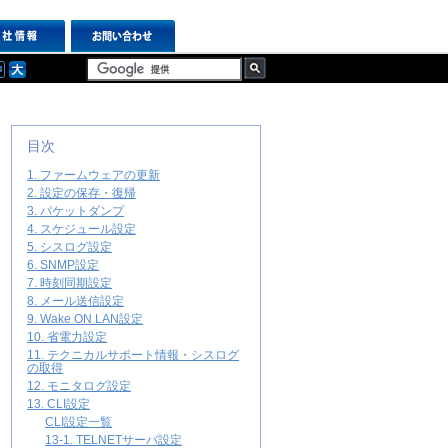
目次
1. ファームウェアの更新
2. 設定の保存・復帰
3. パケットダンプ
4. スケジュール設定
5. シスログ設定
6. SNMP設定
7. 時刻同期設定
8. メール送信設定
9. Wake ON LAN設定
10. 省電力設定
11. テクニカルサポート情報・シスログ
の取得
12. モニタログ設定
13. CLI設定
CLI設定一覧
13-1. TELNETサーバ設定