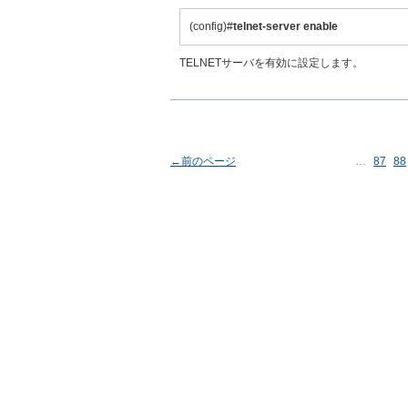
(config)#
telnet-server enable
TELNETサーバを有効に設定します。
←前のページ
…
87
88