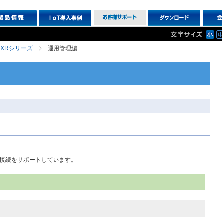
R,VXRシリーズ
運用管理編
T接続をサポートしています。