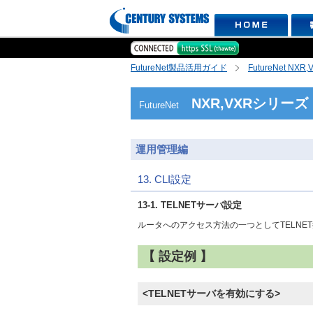
FutureNet製品活用ガイド
FutureNet NX
NXR,VXRシリーズ
FutureNet
運用管理編
13. CLI設定
13-1. TELNETサーバ設定
ルータへのアクセス方法の一つとしてTELNE
【 設定例 】
<TELNETサーバを有効にする>