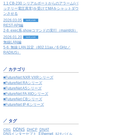
1.1 CB-230 シリアルポートからのアラーム(バ
ッテリー電圧異常)を受けてMAをシャットダウ
ンさせる
2026.03.05
NXR,VXR
REST-API編
2-8. exec系,showコマンドの実行（maint/cli）
2026.01.20
NXR,VXR
無線LAN編
5-6. 無線 LAN 設定（802.11ax／6 GHz／
RADIUS）
カテゴリ
■FutureNet NXR,VXRシリーズ
■FutureNet RAシリーズ
■FutureNet ASシリーズ
■FutureNet FA,XIOシリーズ
■FutureNet CBシリーズ
■FutureNet IP-Kシリーズ
タグ
DDNS
DHCP
DNAT
CRG
Ethernet
DNSインターセプト
IIJモバイル