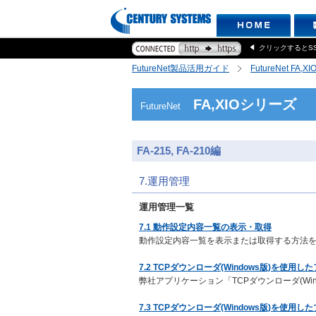
クリックするとS
FutureNet製品活用ガイド
FutureNet FA,
FA,XIOシリーズ
FutureNet
FA-215, FA-210編
7.運用管理
運用管理一覧
7.1 動作設定内容一覧の表示・取得
動作設定内容一覧を表示または取得する方法
7.2 TCPダウンローダ(Windows版)を使
弊社アプリケーション「TCPダウンローダ(Wi
7.3 TCPダウンローダ(Windows版)を使用