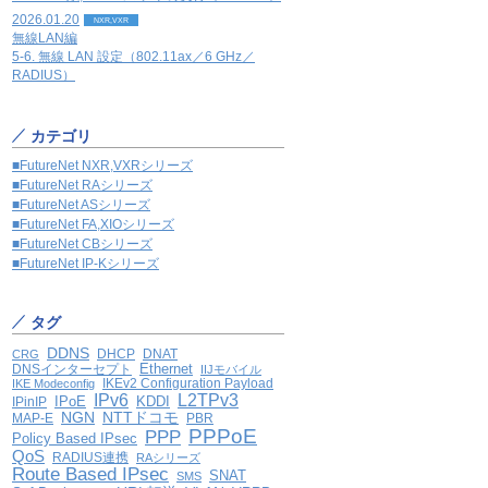
2026.01.20
NXR,VXR
無線LAN編
5-6. 無線 LAN 設定（802.11ax／6 GHz／
RADIUS）
カテゴリ
■FutureNet NXR,VXRシリーズ
■FutureNet RAシリーズ
■FutureNet ASシリーズ
■FutureNet FA,XIOシリーズ
■FutureNet CBシリーズ
■FutureNet IP-Kシリーズ
タグ
DDNS
DHCP
DNAT
CRG
Ethernet
DNSインターセプト
IIJモバイル
IKEv2 Configuration Payload
IKE Modeconfig
IPv6
L2TPv3
IPoE
KDDI
IPinIP
NGN
NTTドコモ
MAP-E
PBR
PPPoE
PPP
Policy Based IPsec
QoS
RADIUS連携
RAシリーズ
Route Based IPsec
SNAT
SMS