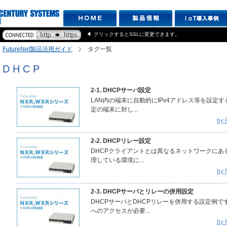
クリックするとSSLに変更できます。
FutureNet製品活用ガイド
タグ一覧
DHCP
2-1. DHCPサーバ設定
LAN内の端末に自動的にIPv4アドレス等を設定
定の端末に対し...
by
2-2. DHCPリレー設定
DHCPクライアントとは異なるネットワークにある
理している環境に...
by
2-3. DHCPサーバとリレーの併用設定
DHCPサーバとDHCPリレーを併用する設定例
へのアクセスが必要...
by