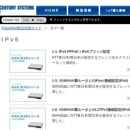
クリックするとSSLに変更できます。
FutureNet製品活用ガイド
タグ一覧
IPv6
1-1. IPv4 PPPoE＋IPv6ブリッジ設定
NTT東日本/西日本が提供するフレッツ光ネクスト
ーネット接続(I...
b
1-5. YAMAHA製ルータとのIPsec接続設定(IPv6)
WAN回線にNTT東日本/西日本が提供するフレッツ光ネ
用した...
b
1-6. YAMAHA製ルータとのL2TPv3接続設定(IPv6
WAN回線にNTT東日本/西日本が提供するフレッツ光ネ
用した...
b