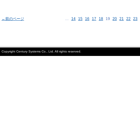
←前のページ
…
14
15
16
17
18
19
20
21
22
23
Copyright Century Systems Co., Ltd. All rights reserved.