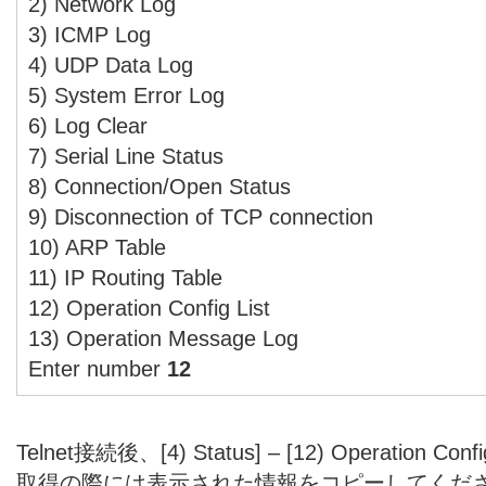
2) Network Log
3) ICMP Log
4) UDP Data Log
5) System Error Log
6) Log Clear
7) Serial Line Status
8) Connection/Open Status
9) Disconnection of TCP connection
10) ARP Table
11) IP Routing Table
12) Operation Config List
13) Operation Message Log
Enter number
12
Telnet接続後、[4) Status] – [12) Operation C
取得の際には表示された情報をコピーしてくだ