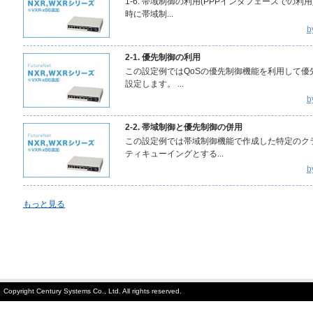
1-6. 帯域制御の利用(PPPインタフェースでの
時に帯域制...
b
2-1. 優先制御の利用
この設定例ではQoSの優先制御機能を利用して
設定します。 ...
b
2-2. 帯域制御と優先制御の併用
この設定例では帯域制御機能で作成した特定のク
ティキューイングとする...
b
もっと見る
Copyright Century Systems Co., Ltd. All rights reserved.