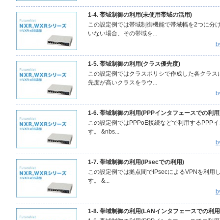
1-4. 帯域制御の利用(未使用帯域の活用)
この設定例では帯域制御機能で帯域幅を2つに分
いない場合、その帯域を...
b
1-5. 帯域制御の利用(クラス優先度)
この設定例ではクラスポリシで作成した各クラス
先度が高いクラスをラウ...
b
1-6. 帯域制御の利用(PPPインタフェースでの利用
この設定例ではPPPoE接続などで利用するPPP
す。 &nbs...
b
1-7. 帯域制御の利用(IPsecでの利用)
この設定例では拠点間でIPsecによるVPNを利
す。 &...
b
1-8. 帯域制御の利用(LANインタフェースでの利用