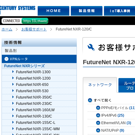
ホーム
お客様サポート
FutureNet NXR-120/C
FutureNet NXR-
FutureNet NXRシリーズ
FutureNet NXR-1300
FutureNet NXR-1200
FutureNet NXR-650
FutureNet NXR-530
FutureNet NXR-350/C
FutureNet NXR-230/C
PPPoE/モバイル
(11
FutureNet NXR-160/LW
IPv4/IPv6
(25)
FutureNet NXR-130/C
FutureNet NXR-155/C-L
Ethernet/VLAN
(3)
FutureNet NXR-155/C-WM
NAT/UPnP
(9)