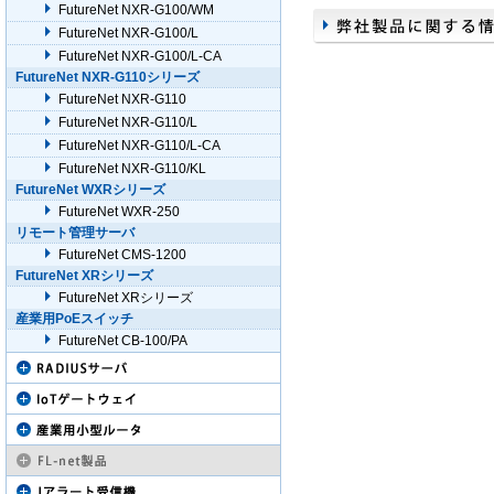
FutureNet NXR-G100/WM
FutureNet NXR-G100/L
FutureNet NXR-G100/L-CA
FutureNet NXR-G110シリーズ
FutureNet NXR-G110
FutureNet NXR-G110/L
FutureNet NXR-G110/L-CA
FutureNet NXR-G110/KL
FutureNet WXRシリーズ
FutureNet WXR-250
リモート管理サーバ
FutureNet CMS-1200
FutureNet XRシリーズ
FutureNet XRシリーズ
産業用PoEスイッチ
FutureNet CB-100/PA