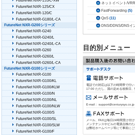
FutureNet NXR-155/C-XW
ネットイベント/VR
FutureNet NXR-125/CX
FastForwarding
(5)
FutureNet NXR-120/C
QoS
(11)
FutureNet NXR-G180/L-CA
FutureNet NXR-G200シリーズ
DNS/DDNS/DN
FutureNet NXR-G240
FutureNet NXR-G240/L
FutureNet NXR-G240/L-CA
目的別メニュー
FutureNet NXR-G260
FutureNet NXR-G260/L
FutureNet NXR-G260/L-CA
FutureNet NXR-G100シリーズ
FutureNet NXR-G100
FutureNet NXR-G100/KL
電話での対応は以下の時間帯で行います。
FutureNet NXR-G100/KLW
17:00 ただし、国の定める祝祭
FutureNet NXR-G100/N
FutureNet NXR-G100/NL
E-mail： support@centurysys.co.jp
FutureNet NXR-G100/NLW
FutureNet NXR-G100/S
FutureNet NXR-G100/SL
メール、FAXは毎日24時間受け付
メンテナンスやビルの電源点検のた
FutureNet NXR-G100/SLW
は弊社ホームページ等にて事前にご
FutureNet NXR-G100/F