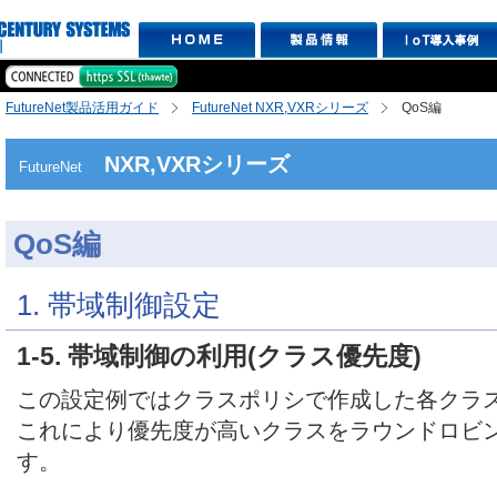
FutureNet製品活用ガイド
FutureNet NXR,VXRシリーズ
QoS編
NXR,VXRシリーズ
FutureNet
QoS編
1. 帯域制御設定
1-5. 帯域制御の利用(クラス優先度)
この設定例ではクラスポリシで作成した各クラ
これにより優先度が高いクラスをラウンドロビ
す。