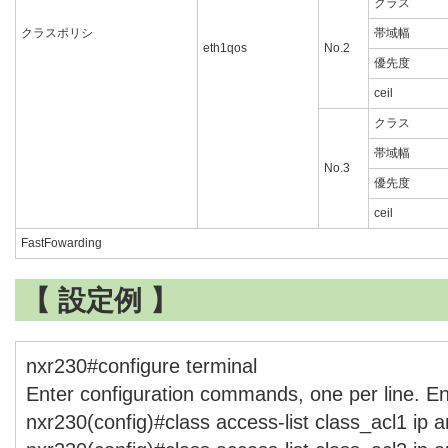
クラス
クラスポリシ
帯域幅
eth1qos
No.2
優先度
ceil
クラス
帯域幅
No.3
優先度
ceil
FastFowarding
【 設定例 】
nxr230#configure terminal
Enter configuration commands, one per line. E
nxr230(config)#class access-list class_acl1 ip 