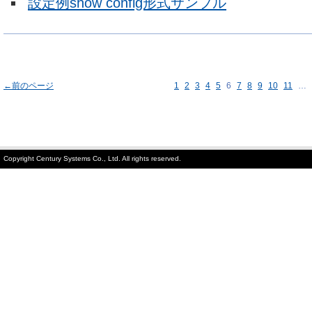
設定例show config形式サンプル
←前のページ
1
2
3
4
5
6
7
8
9
10
11
…
Copyright Century Systems Co., Ltd. All rights reserved.