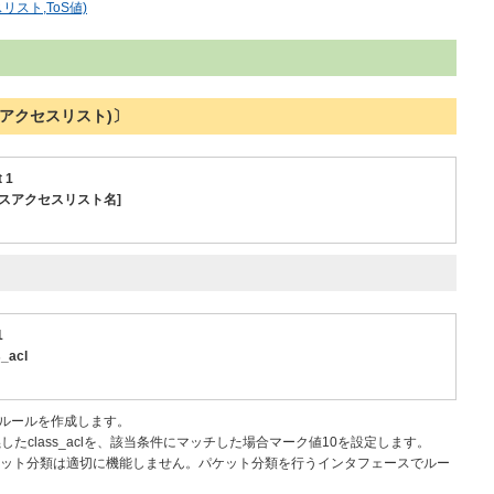
スト,ToS値)
アクセスリスト)〕
 1
 [クラスアクセスリスト名]
1
s_acl
.1のルールを作成します。
class_aclを、該当条件にマッチした場合マーク値10を設定します。
ット分類は適切に機能しません。パケット分類を行うインタフェースでルー