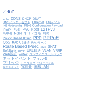
タグ
DDNS
DHCP
DNAT
CRG
Ethernet
DNSインターセプト
IIJモバイル
IKEv2 Configuration Payload
IKE Modeconfig
IPv6
L2TPv3
IPoE
KDDI
IPinIP
NGN
NTTドコモ
MAP-E
PBR
PPPoE
PPP
Policy Based IPsec
QoS
RADIUS連携
RAシリーズ
Route Based IPsec
SNAT
SMS
VLAN
SoftBank
URL転送
VRRP
UPnP
Web認証
コンフィグロールバック
WiMAX
ネットイベント
フィルタ
ブリッジ
モニタログ
ワイモバイル
冗長化
無線LAN
仮想スイッチ