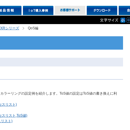
R,VXRシリーズ
QoS編
カラーリングの設定例を紹介します。ToS値の設定はToS値の書き換えに利
セスリスト)
リスト,ToS値)
リスト)