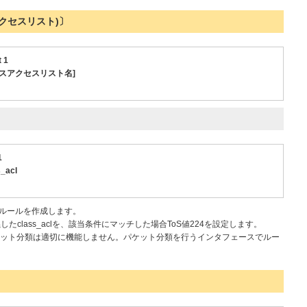
クセスリスト)〕
 1
 [クラスアクセスリスト名]
1
s_acl
.1のルールを作成します。
class_aclを、該当条件にマッチした場合ToS値224を設定します。
ット分類は適切に機能しません。パケット分類を行うインタフェースでルー