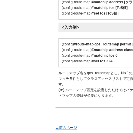
(config-route-map)#
match ip address
(config-route-map)#
match ip tos [ToS値]
(config-route-map)#
set tos [ToS値]
<入力例>
(config)#
route-map qos_routemap permit 
(config-route-map)#
match ip address clas
(config-route-map)#
match ip tos 0
(config-route-map)#
set tos 224
ルートマップ名をqos_routemapとし、No
マッチ条件としてクラスアクセスリストで定義したc
す。
(☞)
ルートマップ設定を設定しただけではパケ
トマップの登録が必要になります。
←前のページ