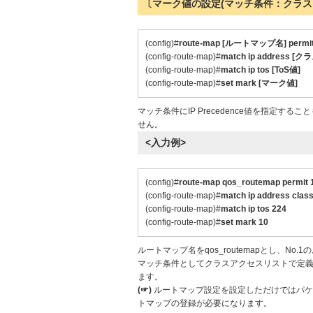
〔マーク値の設定(マッチ条件：クラスア
(config)#
route-map [ルートマップ名] permit
(config-route-map)#
match ip address
(config-route-map)#
match ip tos [ToS値]
(config-route-map)#
set mark [マーク値]
マッチ条件にIP Precedence値を指定するこ
せん。
<入力例>
(config)#
route-map qos_routemap permit 
(config-route-map)#
match ip address clas
(config-route-map)#
match ip tos 224
(config-route-map)#
set mark 10
ルートマップ名をqos_routemapとし、No
マッチ条件としてクラスアクセスリストで定義したc
ます。
(☞)
ルートマップ設定を設定しただけではパケ
トマップの登録が必要になります。