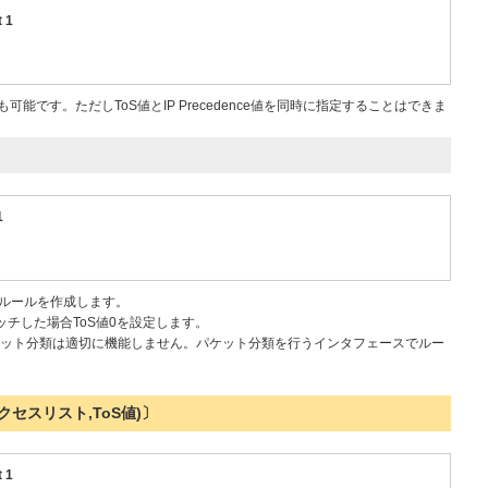
 1
とも可能です。ただしToS値とIP Precedence値を同時に指定することはできま
1
.1のルールを作成します。
ッチした場合ToS値0を設定します。
ット分類は適切に機能しません。パケット分類を行うインタフェースでルー
セスリスト,ToS値)〕
 1