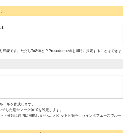
)〕
 1
とも可能です。ただしToS値とIP Precedence値を同時に指定することはできま
1
.1のルールを作成します。
マッチした場合マーク値10を設定します。
ット分類は適切に機能しません。パケット分類を行うインタフェースでルー