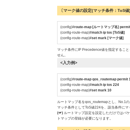
〔マーク値の設定(マッチ条件：ToS値
(config)#
route-map [ルートマップ名] permit
(config-route-map)#
match ip tos [ToS値]
(config-route-map)#
set mark [マーク値]
マッチ条件にIP Precedence値を指定するこ
せん。
<入力例>
(config)#
route-map qos_routemap permit 
(config-route-map)#
match ip tos 224
(config-route-map)#
set mark 10
ルートマップ名をqos_routemapとし、No
マッチ条件としてToS値224を、該当条件に
(☞)
ルートマップ設定を設定しただけではパケ
トマップの登録が必要になります。