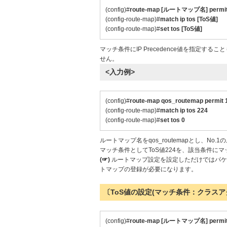
(config)#
route-map [ルートマップ名] permit
(config-route-map)#
match ip tos [ToS値]
(config-route-map)#
set tos [ToS値]
マッチ条件にIP Precedence値を指定するこ
せん。
<入力例>
(config)#
route-map qos_routemap permit 
(config-route-map)#
match ip tos 224
(config-route-map)#
set tos 0
ルートマップ名をqos_routemapとし、No
マッチ条件としてToS値224を、該当条件にマ
(☞)
ルートマップ設定を設定しただけではパケ
トマップの登録が必要になります。
〔ToS値の設定(マッチ条件：クラスアク
(config)#
route-map [ルートマップ名] permit