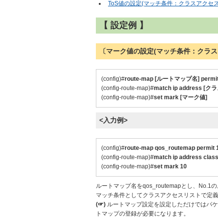
ToS値の設定(マッチ条件：クラスアクセスリ
【 設定例 】
〔マーク値の設定(マッチ条件：クラス
(config)#
route-map [ルートマップ名] permit
(config-route-map)#
match ip address
(config-route-map)#
set mark [マーク値]
<入力例>
(config)#
route-map qos_routemap permit 
(config-route-map)#
match ip address clas
(config-route-map)#
set mark 10
ルートマップ名をqos_routemapとし、No
マッチ条件としてクラスアクセスリストで定義した
(☞)
ルートマップ設定を設定しただけではパケ
トマップの登録が必要になります。