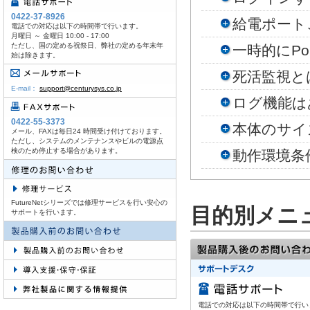
0422-37-8926
給電ポート
電話での対応は以下の時間帯で行います。
月曜日 ～ 金曜日 10:00 - 17:00
ただし、国の定める祝祭日、弊社の定める年末年
一時的にP
始は除きます。
死活監視と
E-mail：
support@centurysys.co.jp
ログ機能は
0422-55-3373
本体のサイ
メール、FAXは毎日24 時間受け付けております。
ただし、システムのメンテナンスやビルの電源点
検のため停止する場合があります。
動作環境条
FutureNetシリーズでは修理サービスを行い安心の
目的別メニ
サポートを行います。
電話での対応は以下の時間帯で行います。