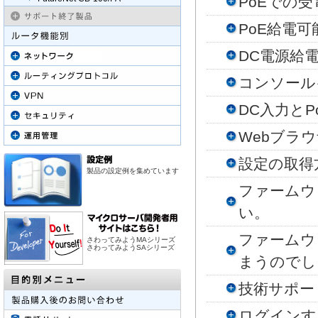
PoEでの
PoE給電
DC電源給
コンソール
DC入力と
Webブラ
設定の取得
製品の設定例を集めています
ファームウ
い。
ファームウ
さわってみようMAシリーズ
さわってみようSAシリーズ
まうのでし
技術サポー
ログインす