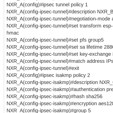
NXR_A(config)#ipsec tunnel policy 1
NXR_A(config-ipsec-tunnel)#description NXR_
NXR_A(config-ipsec-tunnel)#negotiation-mode 
NXR_A(config-ipsec-tunnel)#set transform esp
hmac
NXR_A(config-ipsec-tunnel)#set pfs group5
NXR_A(config-ipsec-tunnel)#set sa lifetime 28
NXR_A(config-ipsec-tunnel)#set key-exchange
NXR_A(config-ipsec-tunnel)#match address I
NXR_A(config-ipsec-tunnel)#exit
NXR_A(config)#ipsec isakmp policy 2
NXR_A(config-ipsec-isakmp)#description NXR
NXR_A(config-ipsec-isakmp)#authentication p
NXR_A(config-ipsec-isakmp)#hash sha256
NXR_A(config-ipsec-isakmp)#encryption aes12
NXR_A(config-ipsec-isakmp)#group 5