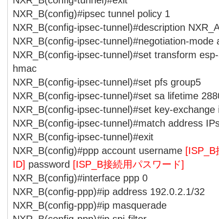
NXR_B(config)#ipsec tunnel policy 1
NXR_B(config-ipsec-tunnel)#description NXR_
NXR_B(config-ipsec-tunnel)#negotiation-mode 
NXR_B(config-ipsec-tunnel)#set transform esp
hmac
NXR_B(config-ipsec-tunnel)#set pfs group5
NXR_B(config-ipsec-tunnel)#set sa lifetime 28
NXR_B(config-ipsec-tunnel)#set key-exchange
NXR_B(config-ipsec-tunnel)#match address I
NXR_B(config-ipsec-tunnel)#exit
NXR_B(config)#ppp account username
[ISP
ID]
password
[ISP_B接続用パスワード]
NXR_B(config)#interface ppp 0
NXR_B(config-ppp)#ip address 192.0.2.1/32
NXR_B(config-ppp)#ip masquerade
NXR_B(config-ppp)#ip spi-filter