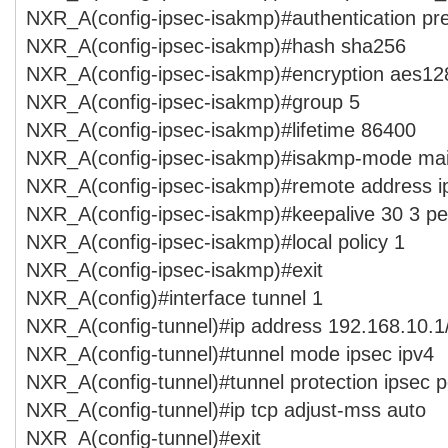
NXR_A(config-ipsec-isakmp)#authentication p
NXR_A(config-ipsec-isakmp)#hash sha256
NXR_A(config-ipsec-isakmp)#encryption aes12
NXR_A(config-ipsec-isakmp)#group 5
NXR_A(config-ipsec-isakmp)#lifetime 86400
NXR_A(config-ipsec-isakmp)#isakmp-mode ma
NXR_A(config-ipsec-isakmp)#remote address ip
NXR_A(config-ipsec-isakmp)#keepalive 30 3 per
NXR_A(config-ipsec-isakmp)#local policy 1
NXR_A(config-ipsec-isakmp)#exit
NXR_A(config)#interface tunnel 1
NXR_A(config-tunnel)#ip address 192.168.10.1
NXR_A(config-tunnel)#tunnel mode ipsec ipv4
NXR_A(config-tunnel)#tunnel protection ipsec p
NXR_A(config-tunnel)#ip tcp adjust-mss auto
NXR_A(config-tunnel)#exit