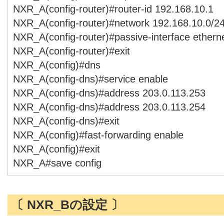
NXR_A(config-router)#router-id 192.168.10.1
NXR_A(config-router)#network 192.168.10.0/24
NXR_A(config-router)#passive-interface ethern
NXR_A(config-router)#exit
NXR_A(config)#dns
NXR_A(config-dns)#service enable
NXR_A(config-dns)#address 203.0.113.253
NXR_A(config-dns)#address 203.0.113.254
NXR_A(config-dns)#exit
NXR_A(config)#fast-forwarding enable
NXR_A(config)#exit
NXR_A#save config
〔 NXR_Bの設定 〕