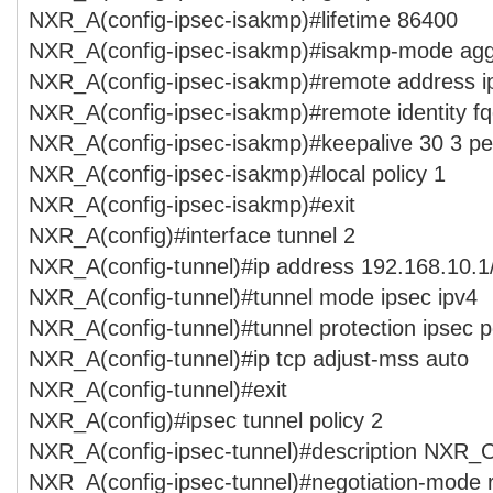
NXR_A(config-ipsec-isakmp)#lifetime 86400
NXR_A(config-ipsec-isakmp)#isakmp-mode agg
NXR_A(config-ipsec-isakmp)#remote address i
NXR_A(config-ipsec-isakmp)#remote identity 
NXR_A(config-ipsec-isakmp)#keepalive 30 3 per
NXR_A(config-ipsec-isakmp)#local policy 1
NXR_A(config-ipsec-isakmp)#exit
NXR_A(config)#interface tunnel 2
NXR_A(config-tunnel)#ip address 192.168.10.1
NXR_A(config-tunnel)#tunnel mode ipsec ipv4
NXR_A(config-tunnel)#tunnel protection ipsec p
NXR_A(config-tunnel)#ip tcp adjust-mss auto
NXR_A(config-tunnel)#exit
NXR_A(config)#ipsec tunnel policy 2
NXR_A(config-ipsec-tunnel)#description NXR_
NXR_A(config-ipsec-tunnel)#negotiation-mode 