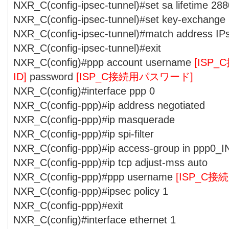
NXR_C(config-ipsec-tunnel)#set sa lifetime 28
NXR_C(config-ipsec-tunnel)#set key-exchange
NXR_C(config-ipsec-tunnel)#match address I
NXR_C(config-ipsec-tunnel)#exit
NXR_C(config)#ppp account username
[ISP
ID]
password
[ISP_C接続用パスワード]
NXR_C(config)#interface ppp 0
NXR_C(config-ppp)#ip address negotiated
NXR_C(config-ppp)#ip masquerade
NXR_C(config-ppp)#ip spi-filter
NXR_C(config-ppp)#ip access-group in ppp0_I
NXR_C(config-ppp)#ip tcp adjust-mss auto
NXR_C(config-ppp)#ppp username
[ISP_C接
NXR_C(config-ppp)#ipsec policy 1
NXR_C(config-ppp)#exit
NXR_C(config)#interface ethernet 1