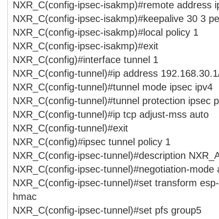
NXR_C(config-ipsec-isakmp)#remote address i
NXR_C(config-ipsec-isakmp)#keepalive 30 3 per
NXR_C(config-ipsec-isakmp)#local policy 1
NXR_C(config-ipsec-isakmp)#exit
NXR_C(config)#interface tunnel 1
NXR_C(config-tunnel)#ip address 192.168.30.1
NXR_C(config-tunnel)#tunnel mode ipsec ipv4
NXR_C(config-tunnel)#tunnel protection ipsec p
NXR_C(config-tunnel)#ip tcp adjust-mss auto
NXR_C(config-tunnel)#exit
NXR_C(config)#ipsec tunnel policy 1
NXR_C(config-ipsec-tunnel)#description NXR_
NXR_C(config-ipsec-tunnel)#negotiation-mode 
NXR_C(config-ipsec-tunnel)#set transform esp
hmac
NXR_C(config-ipsec-tunnel)#set pfs group5