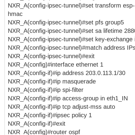
NXR_A(config-ipsec-tunnel)#set transform esp
hmac
NXR_A(config-ipsec-tunnel)#set pfs group5
NXR_A(config-ipsec-tunnel)#set sa lifetime 28
NXR_A(config-ipsec-tunnel)#set key-exchange
NXR_A(config-ipsec-tunnel)#match address I
NXR_A(config-ipsec-tunnel)#exit
NXR_A(config)#interface ethernet 1
NXR_A(config-if)#ip address 203.0.113.1/30
NXR_A(config-if)#ip masquerade
NXR_A(config-if)#ip spi-filter
NXR_A(config-if)#ip access-group in eth1_IN
NXR_A(config-if)#ip tcp adjust-mss auto
NXR_A(config-if)#ipsec policy 1
NXR_A(config-if)#exit
NXR_A(config)#router ospf