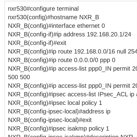
nxr530#configure terminal
nxr530(config)#hostname NXR_B
NXR_B(config)#interface ethernet 0
NXR_B(config-if)#ip address 192.168.20.1/24
NXR_B(config-if)#exit
NXR_B(config)#ip route 192.168.0.0/16 null 25
NXR_B(config)#ip route 0.0.0.0/0 ppp 0
NXR_B(config)#ip access-list ppp0_IN permit 2
500 500
NXR_B(config)#ip access-list ppp0_IN permit 2
NXR_B(config)#ipsec access-list IPsec_ACL ip
NXR_B(config)#ipsec local policy 1
NXR_B(config-ipsec-local)#address ip
NXR_B(config-ipsec-local)#exit
NXR_B(config)#ipsec isakmp policy 1
NXR_B(config-ipsec-isakmp)#description NXR