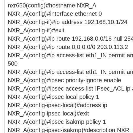
nxr650(config)#hostname NXR_A
NXR_A(config)#interface ethernet 0
NXR_A(config-if)#ip address 192.168.10.1/24
NXR_A(config-if)#exit
NXR_A(config)#ip route 192.168.0.0/16 null 25
NXR_A(config)#ip route 0.0.0.0/0 203.0.113.2
NXR_A(config)#ip access-list eth1_IN permit a
500
NXR_A(config)#ip access-list eth1_IN permit a
NXR_A(config)#ipsec priority-ignore enable
NXR_A(config)#ipsec access-list IPsec_ACL ip
NXR_A(config)#ipsec local policy 1
NXR_A(config-ipsec-local)#address ip
NXR_A(config-ipsec-local)#exit
NXR_A(config)#ipsec isakmp policy 1
NXR_A(config-ipsec-isakmp)#description NXR