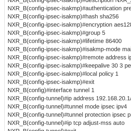
NXR_B(config-ipsec-isakmp)#authentication p
NXR_B(config-ipsec-isakmp)#hash sha256
NXR_B(config-ipsec-isakmp)#encryption aes12
NXR_B(config-ipsec-isakmp)#group 5
NXR_B(config-ipsec-isakmp)#lifetime 86400
NXR_B(config-ipsec-isakmp)#isakmp-mode ma
NXR_B(config-ipsec-isakmp)#remote address ip
NXR_B(config-ipsec-isakmp)#keepalive 30 3 per
NXR_B(config-ipsec-isakmp)#local policy 1
NXR_B(config-ipsec-isakmp)#exit
NXR_B(config)#interface tunnel 1
NXR_B(config-tunnel)#ip address 192.168.20.1
NXR_B(config-tunnel)#tunnel mode ipsec ipv4
NXR_B(config-tunnel)#tunnel protection ipsec p
NXR_B(config-tunnel)#ip tcp adjust-mss auto
NXR_B(config-tunnel)#exit