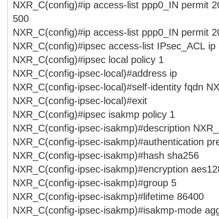
NXR_C(config)#ip access-list ppp0_IN permit 2
500
NXR_C(config)#ip access-list ppp0_IN permit 2
NXR_C(config)#ipsec access-list IPsec_ACL ip
NXR_C(config)#ipsec local policy 1
NXR_C(config-ipsec-local)#address ip
NXR_C(config-ipsec-local)#self-identity fqdn 
NXR_C(config-ipsec-local)#exit
NXR_C(config)#ipsec isakmp policy 1
NXR_C(config-ipsec-isakmp)#description NXR
NXR_C(config-ipsec-isakmp)#authentication p
NXR_C(config-ipsec-isakmp)#hash sha256
NXR_C(config-ipsec-isakmp)#encryption aes12
NXR_C(config-ipsec-isakmp)#group 5
NXR_C(config-ipsec-isakmp)#lifetime 86400
NXR_C(config-ipsec-isakmp)#isakmp-mode agg