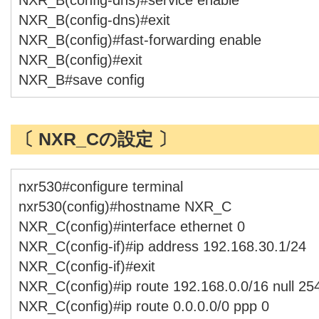
NXR_B(config-dns)#exit
NXR_B(config)#fast-forwarding enable
NXR_B(config)#exit
NXR_B#save config
〔 NXR_Cの設定 〕
nxr530#configure terminal
nxr530(config)#hostname NXR_C
NXR_C(config)#interface ethernet 0
NXR_C(config-if)#ip address 192.168.30.1/24
NXR_C(config-if)#exit
NXR_C(config)#ip route 192.168.0.0/16 null 25
NXR_C(config)#ip route 0.0.0.0/0 ppp 0