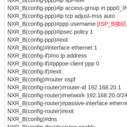
NXR_B(config-ppp)#ip access-group in ppp0_I
NXR_B(config-ppp)#ip tcp adjust-mss auto
NXR_B(config-ppp)#ppp username
[ISP_B接
NXR_B(config-ppp)#ipsec policy 1
NXR_B(config-ppp)#exit
NXR_B(config)#interface ethernet 1
NXR_B(config-if)#no ip address
NXR_B(config-if)#pppoe-client ppp 0
NXR_B(config-if)#exit
NXR_B(config)#router ospf
NXR_B(config-router)#router-id 192.168.20.1
NXR_B(config-router)#network 192.168.20.0/24
NXR_B(config-router)#passive-interface ethern
NXR_B(config-router)#exit
NXR_B(config)#dns
NXR_B(config-dns)#service enable