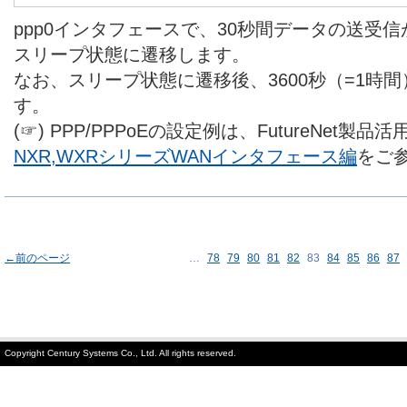
ppp0インタフェースで、30秒間データの送受信
スリープ状態に遷移します。
なお、スリープ状態に遷移後、3600秒（=1時
す。
(☞) PPP/PPPoEの設定例は、FutureNet製品
NXR,WXRシリーズWANインタフェース編
をご
←前のページ
…
78
79
80
81
82
83
84
85
86
87
Copyright Century Systems Co., Ltd. All rights reserved.