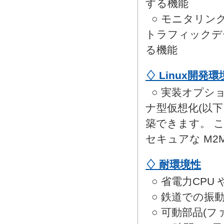
する機能
○ モニタリン
トラフィックデ
る機能
♢ Linux開発
○ 実装オプシ
ナ型仮想化(以下
築できます。 
セキュアな M
♢ 耐環境性
○ 省電力CP
○ 鉄道での振動規
○ 可動部品(フ