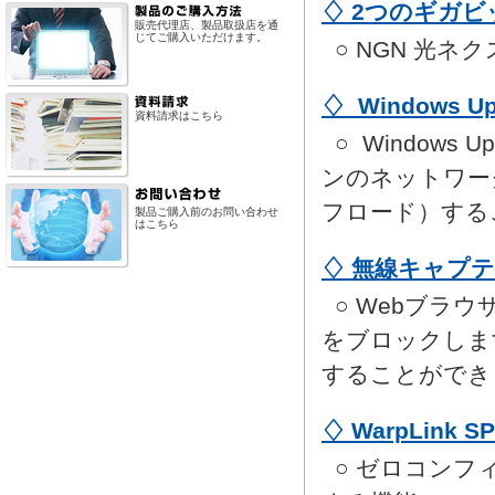
♢ 2つのギガ
販売代理店、製品取扱店を通
じてご購入いただけます。
○ NGN 光
♢ Windows
資料請求はこちら
○ Windows 
ンのネットワー
フロード）する
製品ご購入前のお問い合わせ
はこちら
♢ 無線キャプ
○ Webブラ
をブロックします
することができ
♢ WarpLink 
○ ゼロコンフ