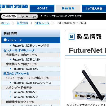
クリックするとSSLに変更できます。
ホーム
製品情報
VPNルータ
FutureNet NXR-G260/L
FutureNet NXRシリーズ特長
FutureNet 
センター向けVPNルータ
大規模センタ向けモデル
FutureNet NXR-1420
中規模センタ向けモデル
FutureNet NXR-650
拠点向けVPNルータ
10Gイーサネット / 5G 対応モデル
FutureNet NXR-610Xシリーズ
スタンダードモデル
FutureNet NXR-535
FutureNet NXR-530
耐環境性能強化モデル