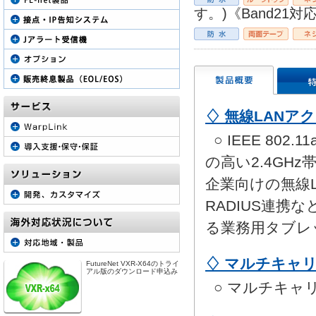
す。)《Band21対
♢ 無線LANア
○ IEEE 802.
の高い2.4GH
企業向けの無線L
RADIUS連
る業務用タブレ
♢ マルチキャリ
FutureNet VXR-X64のトライ
アル版のダウンロード申込み
○ マルチキャ