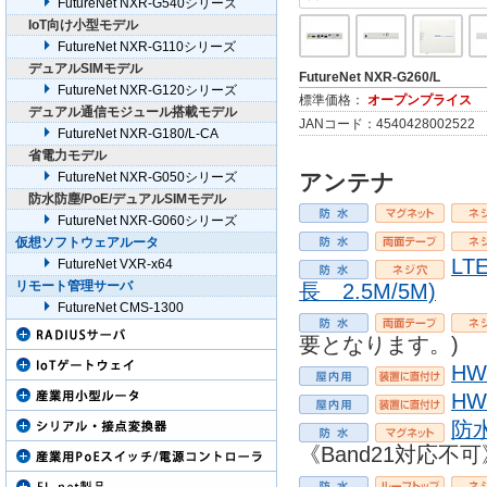
FutureNet NXR-G540シリーズ
IoT向け小型モデル
FutureNet NXR-G110シリーズ
デュアルSIMモデル
FutureNet NXR-G260/L
FutureNet NXR-G120シリーズ
標準価格：
オープンプライス
デュアル通信モジュール搭載モデル
JANコード：4540428002522
FutureNet NXR-G180/L-CA
省電力モデル
FutureNet NXR-G050シリーズ
アンテナ
防水防塵/PoE/デュアルSIMモデル
FutureNet NXR-G060シリーズ
仮想ソフトウェアルータ
LT
FutureNet VXR-x64
リモート管理サーバ
長 2.5M/5M)
FutureNet CMS-1300
要となります。)
HW
HW
防水
《Band21対応不可