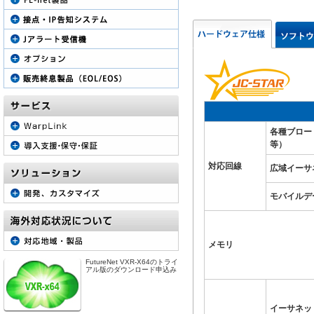
各種ブロード
等）
対応回線
広域イーサ
モバイルデ
メモリ
FutureNet VXR-X64のトライ
アル版のダウンロード申込み
イーサネッ