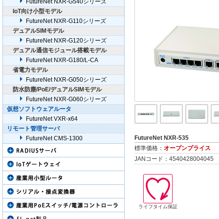
FutureNet NXR-G540シリーズ
transix IPv4接続
IoT向け小型モデル
IPsec VPN機能
FutureNet NXR-G110シリーズ
L2TPv3機能
デュアルSIMモデル
WireGuard VPN
FutureNet NXR-G120シリーズ
電源OFF時でもシ
デュアル通信モジュール搭載モデル
インターネットブレ
FutureNet NXR-G180/L-CA
省電力モデル
REST API対応
FutureNet NXR-G050シリーズ
サービスプロバイダ様向け
防水防塵/PoE/デュアルSIMモデル
Config自動取得
FutureNet NXR-G060シリーズ
ファームウェアリ
仮想ソフトウェアルータ
キャプティブポー
FutureNet VXR-x64
リモート管理サーバ
FutureNet NXR-535
FutureNet CMS-1300
標準価格：
オープンプライス
JANコード：4540428004045
ライフタイム保証