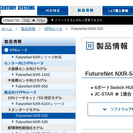
クリックするとSSLに変更できます。
ホーム
製品情報
VPNルータ
FutureNet NXR-535
FutureNet NXRシリーズ特長
センター向けVPNルータ
大規模センタ向けモデル
FutureNet NXR-5
FutureNet NXR-1420
中規模センタ向けモデル
FutureNet NXR-650
● 4ポートSwitch H
拠点向けVPNルータ
● JC-STAR ★ 1適合
10Gイーサネット / 5G 対応モデル
FutureNet NXR-610Xシリーズ
ソフトウェア
スタンダードモデル
FutureNet NXR-535
NGNにおけるIPo
FutureNet NXR-530
「v6プラス」サー
耐環境性能強化モデル
「v6プラス」固定I