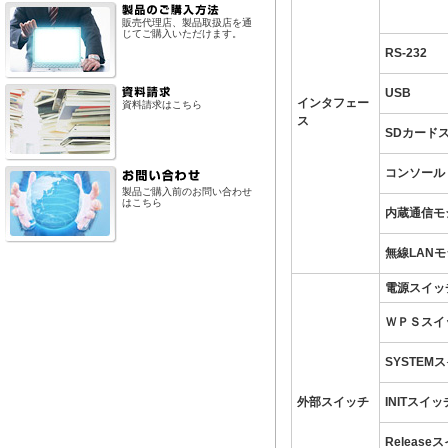
販売代理店、製品取扱店を通
じてご購入いただけます。
RS-232
USB
インタフェー
資料請求はこちら
ス
SDカード
コンソール
製品ご購入前のお問い合わせ
はこちら
内蔵通信モ
無線LAN
電源スイッ
ＷＰＳスイ
SYSTEM
外部スイッチ
INITスイッ
Release