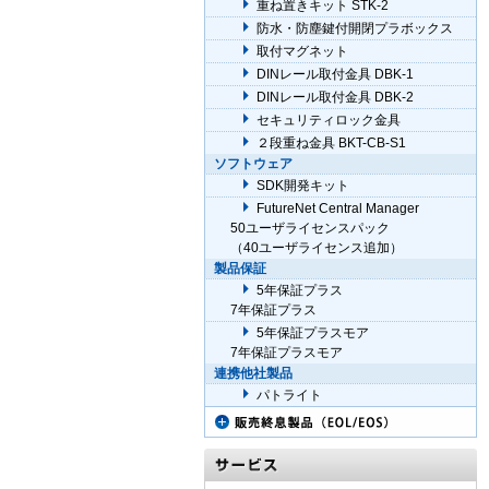
重ね置きキット STK-2
防水・防塵鍵付開閉プラボックス
取付マグネット
DINレール取付金具 DBK-1
DINレール取付金具 DBK-2
セキュリティロック金具
２段重ね金具 BKT-CB-S1
ソフトウェア
SDK開発キット
FutureNet Central Manager
50ユーザライセンスパック
（40ユーザライセンス追加）
製品保証
5年保証プラス
7年保証プラス
5年保証プラスモア
7年保証プラスモア
連携他社製品
パトライト