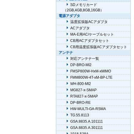
SDメモリカード
（2GB,4GB,8GB,16GB）
電源アダプタ
温度拡張版ACアダプタ
ACアダプタ
MA-E用AC/ケーブルセット
CB用ACアダプタセット
CB用温度拡張版ACアダプタセット
アンテナ
対応アンテナ一覧
DP-BRO-MI2
FMSP800W-HxM-xMIMO
FMM800W-4T-xM-BP-LTE
WH-800-MI2
MG827-x-SMAP
RTA827-x-SMAP
DP-BRO-RE
HW-MULTI-GA-RSMA
TG.55.8113
GSA.8835.A.101111
GSA.8835.A.301111