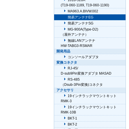
1018-528A
(T19-060-1189, T19-060-1190)
MA963.A.BIVW.002
簡易アンテナEG
簡易アンテナSG
MG-900A(Type-D2)
（屋外アンテナ）
無線LANアンテナ
HW-TABG3-RSMAR
開発用品
コンソールアダプタ
変換コネクタ
RJ-45/
D-sub9Pin変換アダプタ MASAD
RS-485
（Dsub-3Pin変換)コネクタ
アクセサリ
19インチラックマウントキット
RMK-3
19インチラックマウントキット
RMK-10B
BKT-1
BKT-2