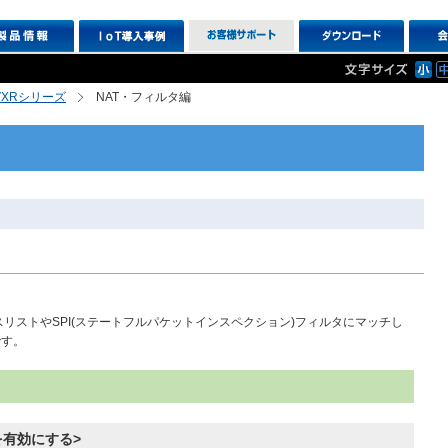
R,VXRシリーズ
NAT・フィルタ編
クセスリストやSPI(ステートフルパケットインスペクション)フィルタにマッチし
です。
を有効にする>