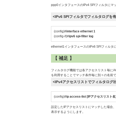
ppp0インタフェースのIPv4 SPIフィル
<IPv6 SPIフィルタでフィルタログを
(config)#
interface ethernet 1
(config-if)#
ipv6 spi-filter log
ethernet1インタフェースのIPv6 SPI
【 補足 】
フィルタログ機能では各アクセスリスト毎にA
を利用することでマッチ条件毎に別々の名前
<IPv4アクセスリストでフィルタログ
(config)#
ip access-list [IPアクセスリスト名]
設定したIPアクセスリストにマッチした場合
表示するようにします。