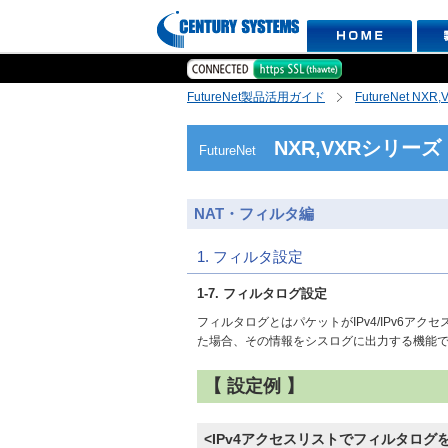
FutureNet製品活用ガイド
FutureNet NX
NXR,VXRシリーズ
FutureNet
NAT・フィルタ編
1. フィルタ設定
1-7. フィルタログ設定
フィルタログとはパケットがIPv4/IPv6ア
た場合、その情報をシスログに出力する機能
【 設定例 】
<IPv4アクセスリストでフィルタログ