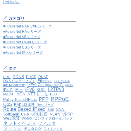
RADIUS）
カテゴリ
■FutureNet NXR,VXRシリーズ
■FutureNet RAシリーズ
■FutureNet ASシリーズ
■FutureNet FA,XIOシリーズ
■FutureNet CBシリーズ
■FutureNet IP-Kシリーズ
タグ
DDNS
DHCP
DNAT
CRG
Ethernet
DNSインターセプト
IIJモバイル
IKEv2 Configuration Payload
IKE Modeconfig
IPv6
L2TPv3
IPoE
KDDI
IPinIP
NGN
NTTドコモ
MAP-E
PBR
PPPoE
PPP
Policy Based IPsec
QoS
RADIUS連携
RAシリーズ
Route Based IPsec
SNAT
SMS
VLAN
SoftBank
URL転送
VRRP
UPnP
Web認証
コンフィグロールバック
WiMAX
ネットイベント
フィルタ
ブリッジ
モニタログ
ワイモバイル