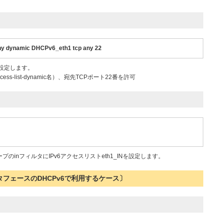
 any dynamic DHCPv6_eth1 tcp any 22
で設定します。
ccess-list-dynamic名）、宛先TCPポート22番を許可
ループのinフィルタにIPv6アクセスリストeth1_INを設定します。
インタフェースのDHCPv6で利用するケース〕