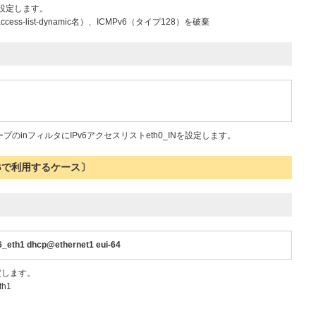
で設定します。
access-list-dynamic名）、ICMPv6（タイプ128）を破棄
ループのinフィルタにIPv6アクセスリストeth0_INを設定します。
Pv6で利用するケース〕
6_eth1 dhcp@ethernet1 eui-64
で設定します。
th1