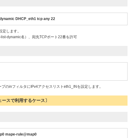
y dynamic DHCP_eth1 tcp any 22
で設定します。
s-list-dynamic名）、宛先TCPポート22番を許可
ループのinフィルタにIPv4アクセスリストeth1_INを設定します。
フェースで利用するケース〕
ap0 mape-rule@map0