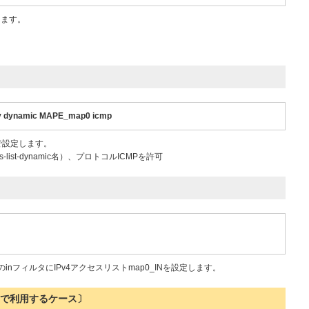
定します。
any dynamic MAPE_map0 icmp
ルで設定します。
ss-list-dynamic名）、プロトコルICMPを許可
inフィルタにIPv4アクセスリストmap0_INを設定します。
 RAで利用するケース〕