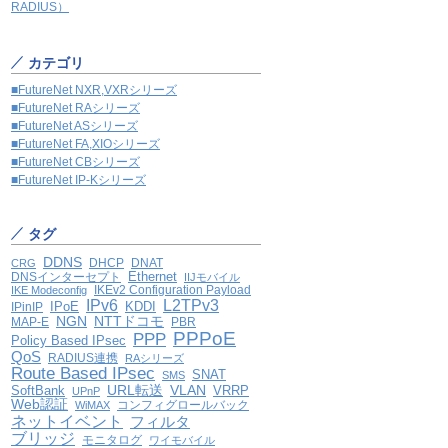
RADIUS）
カテゴリ
■FutureNet NXR,VXRシリーズ
■FutureNet RAシリーズ
■FutureNet ASシリーズ
■FutureNet FA,XIOシリーズ
■FutureNet CBシリーズ
■FutureNet IP-Kシリーズ
タグ
DDNS
DHCP
DNAT
CRG
Ethernet
DNSインターセプト
IIJモバイル
IKEv2 Configuration Payload
IKE Modeconfig
IPv6
L2TPv3
IPoE
KDDI
IPinIP
NGN
NTTドコモ
MAP-E
PBR
PPPoE
PPP
Policy Based IPsec
QoS
RADIUS連携
RAシリーズ
Route Based IPsec
SNAT
SMS
VLAN
SoftBank
URL転送
VRRP
UPnP
Web認証
コンフィグロールバック
WiMAX
ネットイベント
フィルタ
ブリッジ
モニタログ
ワイモバイル