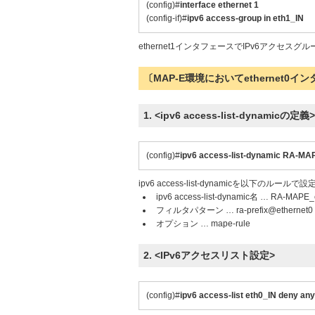
(config)#
interface ethernet 1
(config-if)#
ipv6 access-group in eth1_IN
ethernet1インタフェースでIPv6アクセスグ
〔MAP-E環境においてethernet0イ
1. <ipv6 access-list-dynamicの定義>
(config)#
ipv6 access-list-dynamic RA-MA
ipv6 access-list-dynamicを以下のルール
ipv6 access-list-dynamic名 … RA-MAPE_
フィルタパターン … ra-prefix@ethernet0
オプション … mape-rule
2. <IPv6アクセスリスト設定>
(config)#
ipv6 access-list eth0_IN deny 