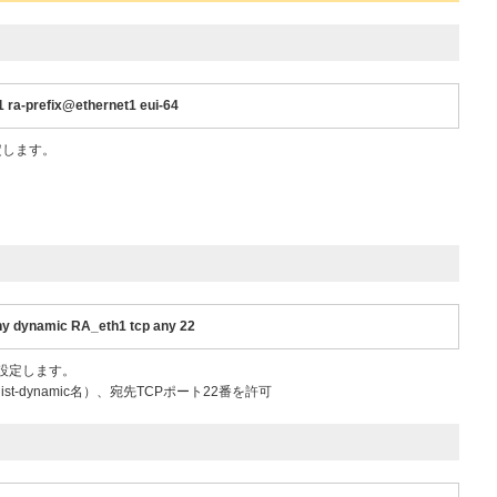
 ra-prefix@ethernet1 eui-64
で設定します。
any dynamic RA_eth1 tcp any 22
で設定します。
s-list-dynamic名）、宛先TCPポート22番を許可