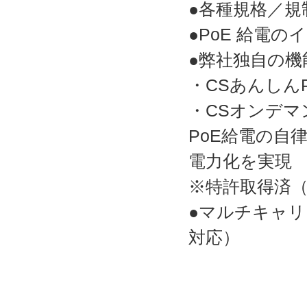
●各種規格／規
●PoE 給電
●弊社独自の機
・CSあんしん
・CSオンデマ
PoE給電の自
電力化を実現
※特許取得済（特
●マルチキャリ
対応）