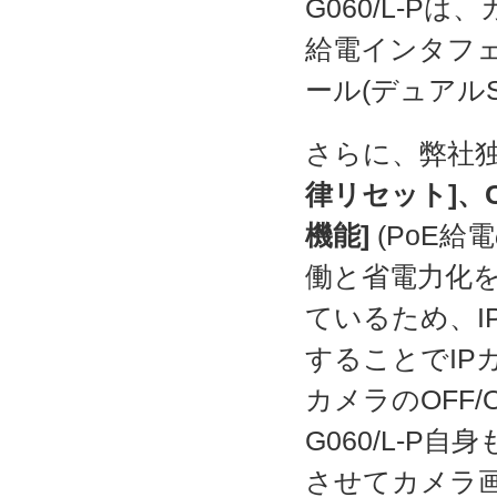
G060/L-
給電インタフェ
ール(デュアル
さらに、弊社
律リセット]、
機能]
(PoE
働と省電力化を実
ているため、I
することでIP
カメラのOFF/O
G060/L-
させてカメラ