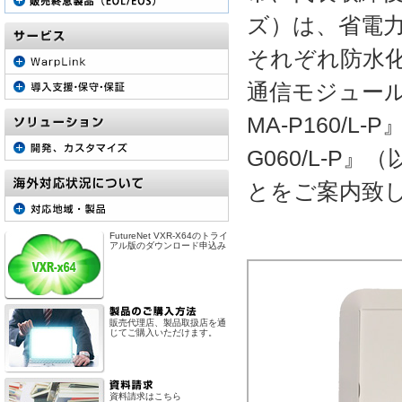
ズ）は、省電力
それぞれ防水化
通信モジュール(
MA-P160/L-P
G060/L-P』
とをご案内致
FutureNet VXR-X64のトライ
アル版のダウンロード申込み
販売代理店、製品取扱店を通
じてご購入いただけます。
資料請求はこちら