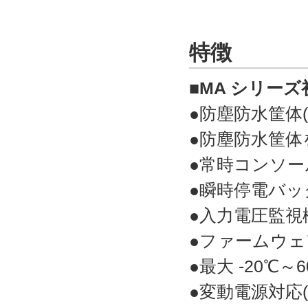
特徴
■MA シリーズ初
●防塵防水筐体(
●防塵防水筐
●常時コンソー
●瞬時停電バッ
●入力電圧監視
●ファームウェ
●最大 -20℃
●変動電源対応(DC