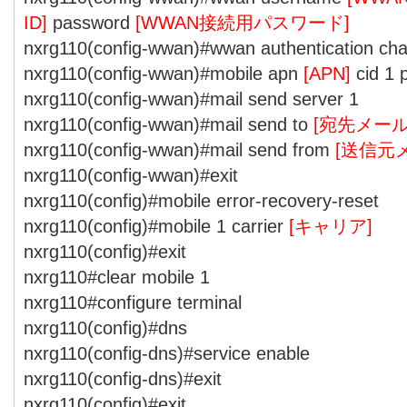
ID]
password
[WWAN接続用パスワード]
nxrg110(config-wwan)#wwan authentication ch
nxrg110(config-wwan)#mobile apn
[APN]
cid 1 
nxrg110(config-wwan)#mail send server 1
nxrg110(config-wwan)#mail send to
[宛先メー
nxrg110(config-wwan)#mail send from
[送信元
nxrg110(config-wwan)#exit
nxrg110(config)#mobile error-recovery-reset
nxrg110(config)#mobile 1 carrier
[キャリア]
nxrg110(config)#exit
nxrg110#clear mobile 1
nxrg110#configure terminal
nxrg110(config)#dns
nxrg110(config-dns)#service enable
nxrg110(config-dns)#exit
nxrg110(config)#exit