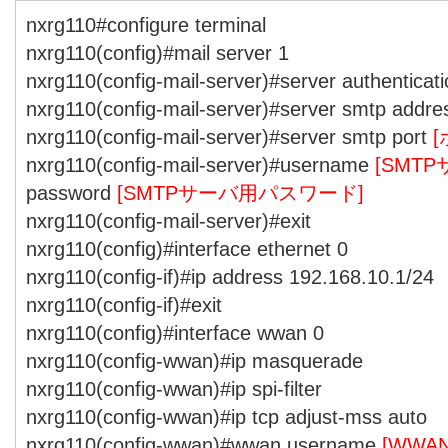
nxrg110#configure terminal
nxrg110(config)#mail server 1
nxrg110(config-mail-server)#server authenticat
nxrg110(config-mail-server)#server smtp addr
nxrg110(config-mail-server)#server smtp port
nxrg110(config-mail-server)#username
[SMT
password
[SMTPサーバ用パスワード]
nxrg110(config-mail-server)#exit
nxrg110(config)#interface ethernet 0
nxrg110(config-if)#ip address 192.168.10.1/24
nxrg110(config-if)#exit
nxrg110(config)#interface wwan 0
nxrg110(config-wwan)#ip masquerade
nxrg110(config-wwan)#ip spi-filter
nxrg110(config-wwan)#ip tcp adjust-mss auto
nxrg110(config-wwan)#wwan username
[WW