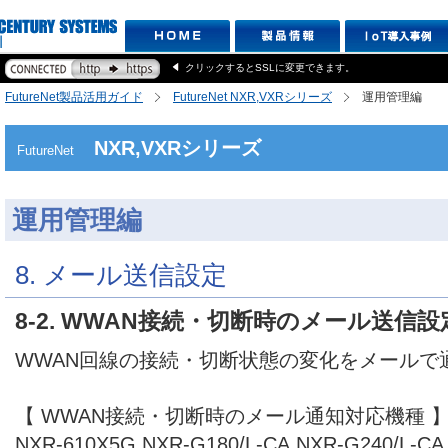
クリックするとSSLに変更できます。
FutureNet製品活用ガイド
FutureNet NXR,VXRシリーズ
運用管理編
NXR,VXRシリーズ
FutureNet
運用管理編
8. メール送信設定
8-2. WWAN接続・切断時のメール送信設
WWAN回線の接続・切断状態の変化をメールで
【 WWAN接続・切断時のメール通知対応機種 
NXR-610X5G,NXR-G180/L-CA,NXR-G240/L-CA