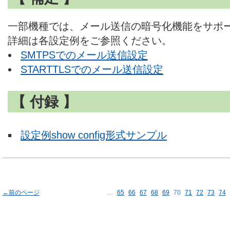
一部機種では、メール送信の暗号化機能をサポ
詳細は各設定例をご参照ください。
SMTPSでのメール送信設定
STARTTLSでのメール送信設定
【 付録 】
設定例show config形式サンプル
←前のページ
…
65
66
67
68
69
70
71
72
73
74