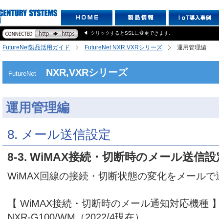
クリックするとSSLに変更できます。
FutureNet製品活用ガイド
FutureNet NXR,VXRシリーズ
運用管理編
NXR,VXRシリーズ
FutureNet
運用管理編
8. メール送信設定
8-3. WiMAX接続・切断時のメール送信設
WiMAX回線の接続・切断状態の変化をメール
【 WiMAX接続・切断時のメール通知対応機種 
NXR-G100/WM（2022/4現在）