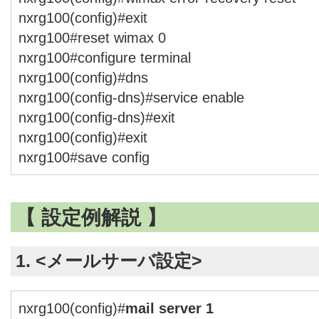
nxrg100(config)#exit
nxrg100#reset wimax 0
nxrg100#configure terminal
nxrg100(config)#dns
nxrg100(config-dns)#service enable
nxrg100(config-dns)#exit
nxrg100(config)#exit
nxrg100#save config
【 設定例解説 】
1. <メールサーバ設定>
nxrg100(config)#
mail server 1