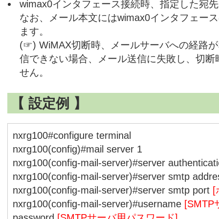
wimax0インタフェース接続時、指定した宛
なお、メール本文にはwimax0インタフェー
ます。
(☞) WiMAX切断時、メールサーバへの経
信できない場合、メール送信に失敗し、切断
せん。
【 設定例 】
nxrg100#configure terminal
nxrg100(config)#mail server 1
nxrg100(config-mail-server)#server authenticat
nxrg100(config-mail-server)#server smtp addr
nxrg100(config-mail-server)#server smtp port
nxrg100(config-mail-server)#username
[SMT
password
[SMTPサーバ用パスワード]