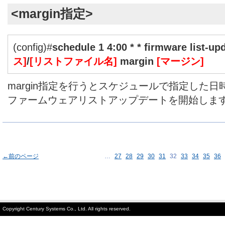
<margin指定>
(config)#
schedule 1 4:00 * * firmware list-upd
ス]
/
[リストファイル名]
margin
[マージン]
margin指定を行うとスケジュールで指定した
ファームウェアリストアップデートを開始しま
←前のページ
…
27
28
29
30
31
32
33
34
35
36
Copyright Century Systems Co., Ltd. All rights reserved.