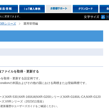
SLに変更できます。
R,VXRシリーズ
運用管理編
用定義ファイルを取得・更新する
ルを取得・更新する設定例です。
crosoft Corporationの米国およびその他の国における商標または登録商標です。
,NXR-530,NXR-160/LW,NXR-G200シリーズ,NXR-G180/L-CA,NXR-G120
ーズ,VXRシリーズ（2023/11現在）
の更新履歴やユーザーズガイドをご確認ください。