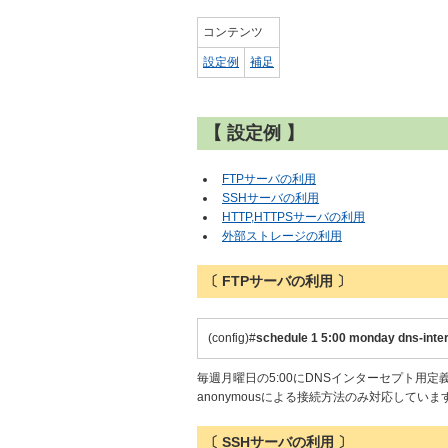
コンテンツ
設定例
補足
【 設定例 】
FTPサーバの利用
SSHサーバの利用
HTTP,HTTPSサーバの利用
外部ストレージの利用
〔 FTPサーバの利用 〕
(config)#
schedule 1 5:00 monday
dns-inte
毎週月曜日の5:00にDNSインターセプト用
anonymousによる接続方法のみ対応して
〔 SSHサーバの利用 〕