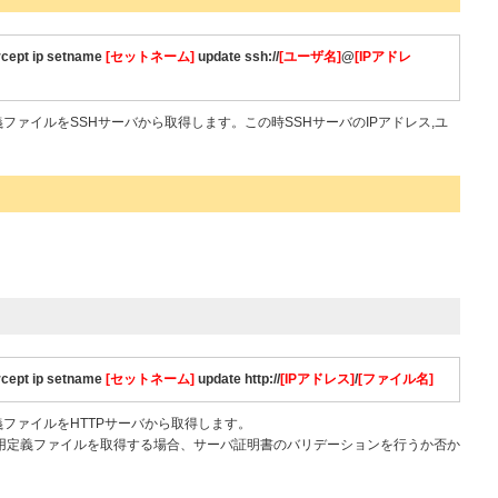
rcept ip setname
[セットネーム]
update ssh://
[ユーザ名]
@
[IPアドレ
義ファイルをSSHサーバから取得します。この時SSHサーバのIPアドレス,ユ
rcept ip setname
[セットネーム]
update http://
[IPアドレス]
/
[ファイル名]
義ファイルをHTTPサーバから取得します。
プト用定義ファイルを取得する場合、サーバ証明書のバリデーションを行うか否か