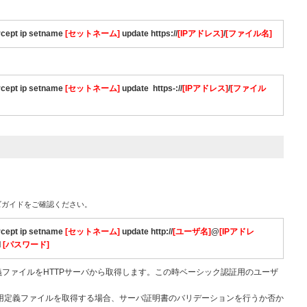
rcept ip setname
[セットネーム]
update
https://
[IPアドレス]
/
[ファイル名]
rcept ip setname
[セットネーム]
update
https-://
[IPアドレス]
/
[ファイル
）
ズガイドをご確認ください。
rcept ip setname
[セットネーム]
update http://
[ユーザ名]
@
[IPアドレ
d
[パスワード]
定義ファイルをHTTPサーバから取得します。この時ベーシック認証用のユーザ
プト用定義ファイルを取得する場合、サーバ証明書のバリデーションを行うか否か