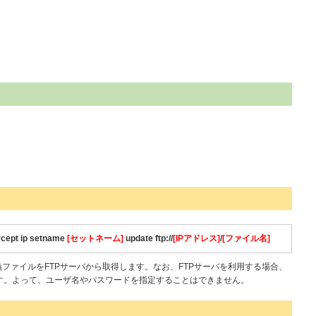
rcept ip setname
[セットネーム]
update ftp://
[IPアドレス]
/
[ファイル名]
定義ファイルをFTPサーバから取得します。なお、FTPサーバを利用する場合、
います。よって、ユーザ名やパスワードを指定することはできません。