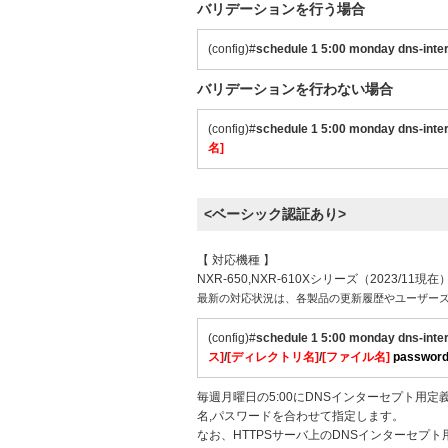
バリデーションを行う場合
(config)#
schedule 1 5:00 monday dns-inte
バリデーションを行わない場合
(config)#
schedule 1 5:00 monday dns-inte
名]
<ベーシック認証あり>
【 対応機種 】
NXR-650,NXR-610Xシリーズ（2023/11現在
最新の対応状況は、各製品の更新履歴やユーザー
(config)#
schedule 1 5:00 monday dns-inte
ス]
/
[ディレクトリ名]
/
[ファイル名]
passwor
毎週月曜日の5:00にDNSインターセプト用
名,パスワードを合わせて指定します。
なお、HTTPSサーバ上のDNSインターセ