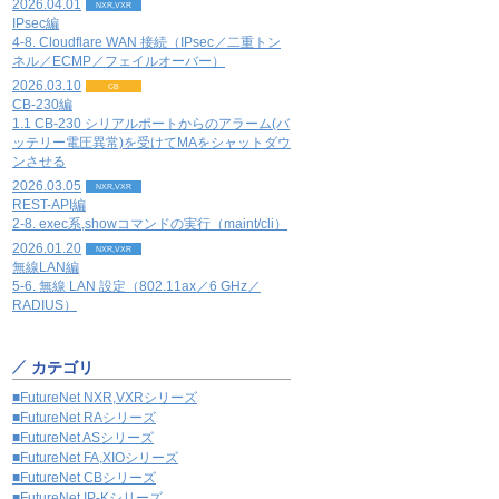
2026.04.01
NXR,VXR
IPsec編
4-8. Cloudflare WAN 接続（IPsec／二重トン
ネル／ECMP／フェイルオーバー）
2026.03.10
CB
CB-230編
1.1 CB-230 シリアルポートからのアラーム(バ
ッテリー電圧異常)を受けてMAをシャットダウ
ンさせる
2026.03.05
NXR,VXR
REST-API編
2-8. exec系,showコマンドの実行（maint/cli）
2026.01.20
NXR,VXR
無線LAN編
5-6. 無線 LAN 設定（802.11ax／6 GHz／
RADIUS）
カテゴリ
■FutureNet NXR,VXRシリーズ
■FutureNet RAシリーズ
■FutureNet ASシリーズ
■FutureNet FA,XIOシリーズ
■FutureNet CBシリーズ
■FutureNet IP-Kシリーズ