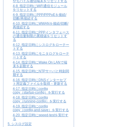
やモバイル通信端末をリセットする
4-8. 指定日時にWiFi通信モジュール
をリセットする
4-9. 指定日時にPPP/PPPoEを接続/
切断/再接続する
4-10. 指定日時にWWANを接続/切断/
再接続する
4-11. 指定日時にPPPインタフェース
の通信量制限の累積値をリセットす
る
4-12. 指定日時にシスログをローテー
トする
4-13. 指定日時にモニタログをローテ
ートする
4-14. 指定日時にWake On LANで端
末を起動する
4-15. 指定日時にNTPサーバと時刻同
期する
4-16. 指定日時にDNSインターセプ
ト用定義ファイルを取得・更新する
4-17. 指定日時にconfig
copy（startup-config）を実行する
4-18. 指定日時にconfig
copy（running-config）を実行する
4-19. 指定日時にconfig
copy（config-and-save）を実行する
4-20. 指定日時にspeed-testを実行す
る
5. シスログ設定