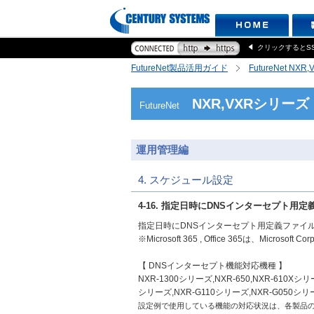
クリックするとS
FutureNet製品活用ガイド
FutureNet NX
NXR,VXRシリーズ
FutureNet
運用管理編
4. スケジュール設定
4-16. 指定日時にDNSインターセプト
指定日時にDNSインターセプト用定義ファイ
※Microsoft 365 , Office 365は、Mi
【 DNSインターセプト機能対応機種 】
NXR-1300シリーズ,NXR-650,NXR-610Xシリーズ
シリーズ,NXR-G110シリーズ,NXR-G050シリ
設定例で使用している機能の対応状況は、各製品