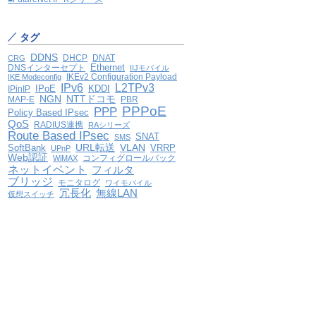
タグ
DDNS
DHCP
DNAT
CRG
Ethernet
DNSインターセプト
IIJモバイル
IKEv2 Configuration Payload
IKE Modeconfig
IPv6
L2TPv3
IPoE
KDDI
IPinIP
NGN
NTTドコモ
MAP-E
PBR
PPPoE
PPP
Policy Based IPsec
QoS
RADIUS連携
RAシリーズ
Route Based IPsec
SNAT
SMS
VLAN
SoftBank
URL転送
VRRP
UPnP
Web認証
コンフィグロールバック
WiMAX
ネットイベント
フィルタ
ブリッジ
モニタログ
ワイモバイル
冗長化
無線LAN
仮想スイッチ