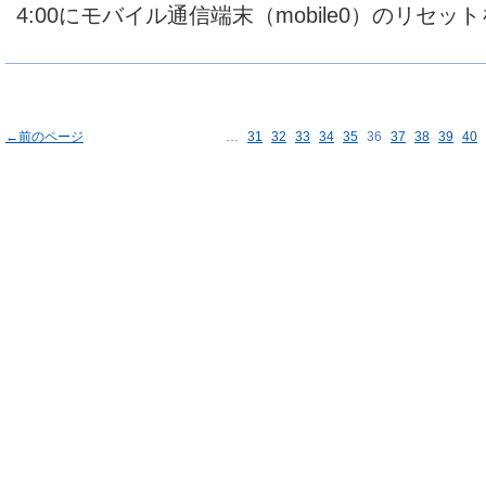
4:00にモバイル通信端末（mobile0）のリセッ
←前のページ
…
31
32
33
34
35
36
37
38
39
40