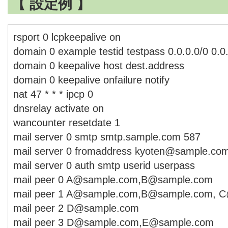
【 設定例 】
rsport 0 lcpkeepalive on
domain 0 example testid testpass 0.0.0.0/0 0.0
domain 0 keepalive host dest.address
domain 0 keepalive onfailure notify
nat 47 * * * ipcp 0
dnsrelay activate on
wancounter resetdate 1
mail server 0 smtp smtp.sample.com 587
mail server 0 fromaddress kyoten@sample.co
mail server 0 auth smtp userid userpass
mail peer 0 A@sample.com,B@sample.com
mail peer 1 A@sample.com,B@sample.com, 
mail peer 2 D@sample.com
mail peer 3 D@sample.com,E@sample.com