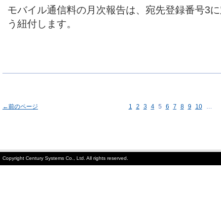
モバイル通信料の月次報告は、宛先登録番号3
う紐付します。
←前のページ
1
2
3
4
5
6
7
8
9
10
…
Copyright Century Systems Co., Ltd. All rights reserved.