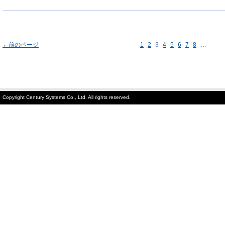
←前のページ
1
2
3
4
5
6
7
8
…
Copyright Century Systems Co., Ltd. All rights reserved.