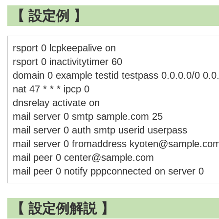
【 設定例 】
rsport 0 lcpkeepalive on
rsport 0 inactivitytimer 60
domain 0 example testid testpass 0.0.0.0/0 0.0
nat 47 * * * ipcp 0
dnsrelay activate on
mail server 0 smtp sample.com 25
mail server 0 auth smtp userid userpass
mail server 0 fromaddress kyoten@sample.co
mail peer 0 center@sample.com
mail peer 0 notify pppconnected on server 0
【 設定例解説 】