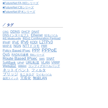
■FutureNet FA,XIOシリーズ
■FutureNet CBシリーズ
■FutureNet IP-Kシリーズ
タグ
DDNS
DHCP
DNAT
CRG
Ethernet
DNSインターセプト
IIJモバイル
IKEv2 Configuration Payload
IKE Modeconfig
IPv6
L2TPv3
IPoE
KDDI
IPinIP
NGN
NTTドコモ
MAP-E
PBR
PPPoE
PPP
Policy Based IPsec
QoS
RADIUS連携
RAシリーズ
Route Based IPsec
SNAT
SMS
VLAN
SoftBank
URL転送
VRRP
UPnP
Web認証
コンフィグロールバック
WiMAX
ネットイベント
フィルタ
ブリッジ
モニタログ
ワイモバイル
冗長化
無線LAN
仮想スイッチ