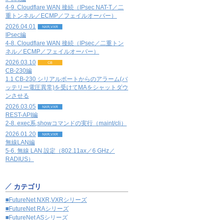
4-9. Cloudflare WAN 接続（IPsec NAT-T／二
重トンネル／ECMP／フェイルオーバー）
2026.04.01
NXR,VXR
IPsec編
4-8. Cloudflare WAN 接続（IPsec／二重トン
ネル／ECMP／フェイルオーバー）
2026.03.10
CB
CB-230編
1.1 CB-230 シリアルポートからのアラーム(バ
ッテリー電圧異常)を受けてMAをシャットダウ
ンさせる
2026.03.05
NXR,VXR
REST-API編
2-8. exec系,showコマンドの実行（maint/cli）
2026.01.20
NXR,VXR
無線LAN編
5-6. 無線 LAN 設定（802.11ax／6 GHz／
RADIUS）
カテゴリ
■FutureNet NXR,VXRシリーズ
■FutureNet RAシリーズ
■FutureNet ASシリーズ