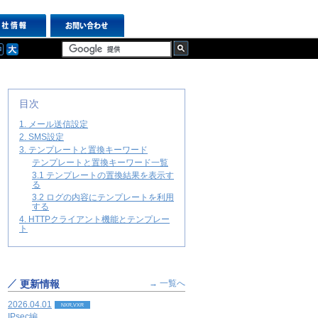
目次
1. メール送信設定
2. SMS設定
3. テンプレートと置換キーワード
テンプレートと置換キーワード一覧
3.1 テンプレートの置換結果を表示す
る
3.2 ログの内容にテンプレートを利用
する
4. HTTPクライアント機能とテンプレー
ト
更新情報
→ 一覧へ
2026.04.01
NXR,VXR
IPsec編