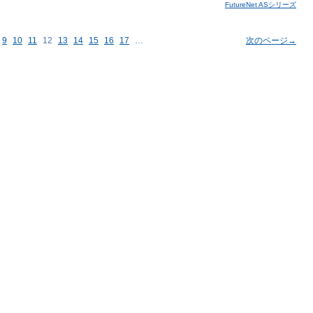
FutureNet ASシリーズ
9
10
11
12
13
14
15
16
17
…
次のページ→