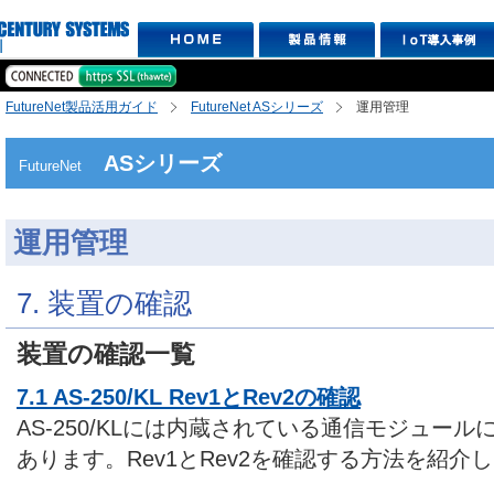
FutureNet製品活用ガイド
FutureNet ASシリーズ
運用管理
ASシリーズ
FutureNet
運用管理
7. 装置の確認
装置の確認一覧
7.1 AS-250/KL Rev1とRev2の確認
AS-250/KLには内蔵されている通信モジュールに
あります。Rev1とRev2を確認する方法を紹介