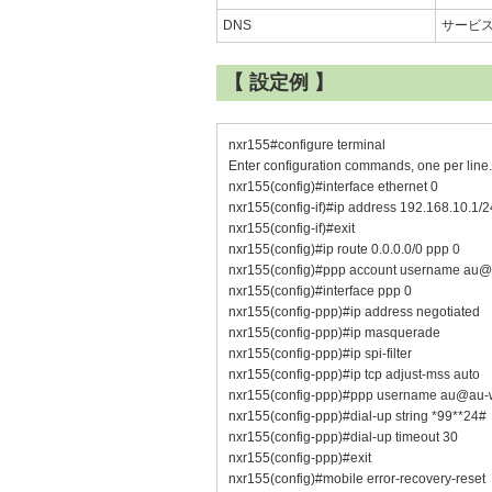
DNS
サービ
【 設定例 】
nxr155#configure terminal
Enter configuration commands, one per line
nxr155(config)#interface ethernet 0
nxr155(config-if)#ip address 192.168.10.1/2
nxr155(config-if)#exit
nxr155(config)#ip route 0.0.0.0/0 ppp 0
nxr155(config)#ppp account username au@
nxr155(config)#interface ppp 0
nxr155(config-ppp)#ip address negotiated
nxr155(config-ppp)#ip masquerade
nxr155(config-ppp)#ip spi-filter
nxr155(config-ppp)#ip tcp adjust-mss auto
nxr155(config-ppp)#ppp username au@au-w
nxr155(config-ppp)#dial-up string *99**24#
nxr155(config-ppp)#dial-up timeout 30
nxr155(config-ppp)#exit
nxr155(config)#mobile error-recovery-reset