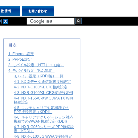
目次
1. Ethernet設定
2. PPPoE設定
3. モバイル設定（NTTドコモ編）
4. モバイル設定（KDDI編）
モバイル設定（KDDI編）一覧
4-1. KDDIデータ通信端末接続設定
4-2. NXR-G100/KL LTE接続設定
4-3. NXR-G100/KL CRG接続設定例
4-4. NXR-155/C-XW CDMA 1X WIN
接続設定
4-5. マルチキャリア対応機種での
PPP接続設定（KDDI）
4-6. キャリアアグリゲーション対応
機種でのWWAN接続設定(KDDI)
4-7. NXR-G050シリーズ PPP接続設
定（KDDI）
4-8. NXR-610X5G WWAN接続設定