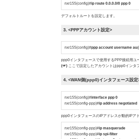
nxr155(config)#
ip route 0.0.0.0/0 ppp 0
デフォルトルートを設定します。
3. <PPPアカウント設定>
nxr155(config)#
ppp account username au@
ppp0インタフェースで使用するPPP接続用ユ
(☞)
ここで設定したアカウントはppp0インタ
4. <WAN側(ppp0)インタフェース設定
nxr155(config)#
interface ppp 0
nxr155(config-ppp)#
ip address negotiated
ppp0インタフェースのIPアドレスが動的IPアド
nxr155(config-ppp)#
ip masquerade
nxr155(config-ppp)#
ip spi-filter