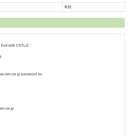
ス
有効
. End with CNTL/Z.
4
au-win.ne.jp password au
in.ne.jp