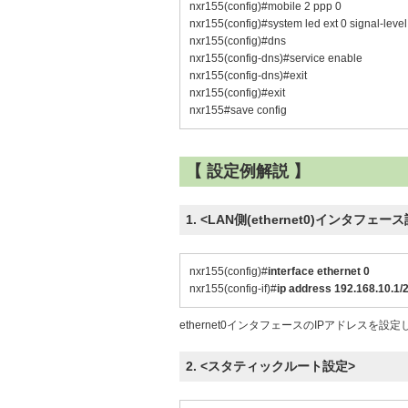
nxr155(config)#mobile 2 ppp 0
nxr155(config)#system led ext 0 signal-level
nxr155(config)#dns
nxr155(config-dns)#service enable
nxr155(config-dns)#exit
nxr155(config)#exit
nxr155#save config
【 設定例解説 】
1. <LAN側(ethernet0)インタフェー
nxr155(config)#
interface ethernet 0
nxr155(config-if)#
ip address 192.168.10.1/
ethernet0インタフェースのIPアドレスを設
2. <スタティックルート設定>