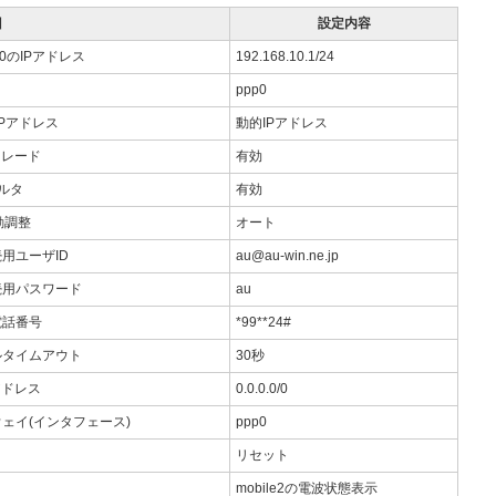
目
設定内容
net0のIPアドレス
192.168.10.1/24
ppp0
IPアドレス
動的IPアドレス
カレード
有効
ィルタ
有効
動調整
オート
続用ユーザID
au@au-win.ne.jp
続用パスワード
au
電話番号
*99**24#
ルタイムアウト
30秒
アドレス
0.0.0.0/0
ェイ(インタフェース)
ppp0
リセット
mobile2の電波状態表示