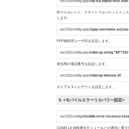
nxr155(config-ppp)#
ip tcp adjust-mss auto
IPマスカレード、ステートフルパケットインス
します。
nxr155(config-ppp)#
ppp username au@au-w
PPP接続用ユーザIDを設定します。
nxr155(config-ppp)#
dial-up string *99**24#
発信用の電話番号を設定します。
nxr155(config-ppp)#
dial-up timeout 30
ダイアルタイムアウトを設定します。
5. <モバイルエラーリカバリー設定>
nxr155(config)#
mobile error-recovery-res
CDMA 1X WIN通信モジュールとの通信に重