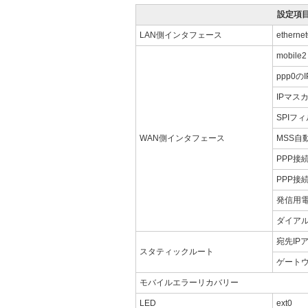
設定項
LAN側インタフェース
ether
mobile2
ppp0の
IPマス
SPIフ
WAN側インタフェース
MSS自
PPP接
PPP接
発信用
ダイア
宛先IP
スタティックルート
ゲートウ
モバイルエラーリカバリー
LED
ext0