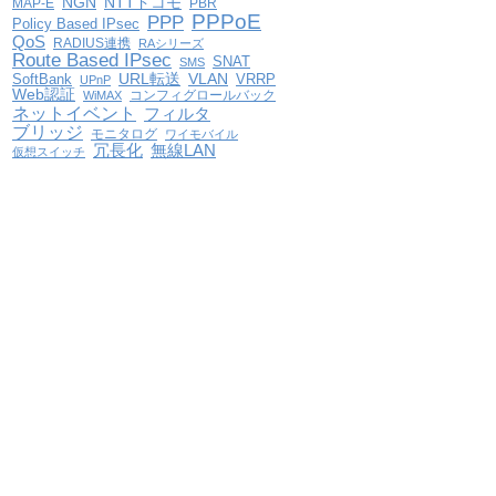
NGN
NTTドコモ
MAP-E
PBR
PPPoE
PPP
Policy Based IPsec
QoS
RADIUS連携
RAシリーズ
Route Based IPsec
SNAT
SMS
VLAN
SoftBank
URL転送
VRRP
UPnP
Web認証
コンフィグロールバック
WiMAX
ネットイベント
フィルタ
ブリッジ
モニタログ
ワイモバイル
冗長化
無線LAN
仮想スイッチ