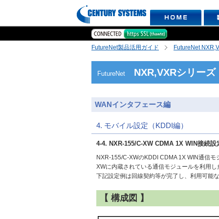
FutureNet製品活用ガイド
FutureNet NX
NXR,VXRシリーズ
FutureNet
WANインタフェース編
4. モバイル設定（KDDI編）
4-4. NXR-155/C-XW CDMA 1X WIN接続
NXR-155/C-XWのKDDI CDMA 1X W
XWに内蔵されている通信モジュールを利用し
下記設定例は回線契約等が完了し、利用可能
【 構成図 】