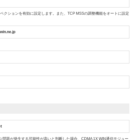
ペクションを有効に設定します。また、TCP MSSの調整機能をオートに設定
in.ne.jp
et
大な問題が発生する可能性が高いと判断した場合、CDMA 1X WIN通信モジュー