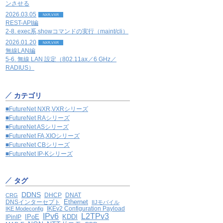
ンさせる
2026.03.05
NXR,VXR
REST-API編
2-8. exec系,showコマンドの実行（maint/cli）
2026.01.20
NXR,VXR
無線LAN編
5-6. 無線 LAN 設定（802.11ax／6 GHz／
RADIUS）
カテゴリ
■FutureNet NXR,VXRシリーズ
■FutureNet RAシリーズ
■FutureNet ASシリーズ
■FutureNet FA,XIOシリーズ
■FutureNet CBシリーズ
■FutureNet IP-Kシリーズ
タグ
DDNS
DHCP
DNAT
CRG
Ethernet
DNSインターセプト
IIJモバイル
IKEv2 Configuration Payload
IKE Modeconfig
IPv6
L2TPv3
IPoE
KDDI
IPinIP