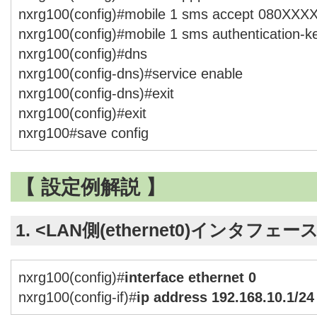
nxrg100(config)#mobile 1 sms accept 080XX
nxrg100(config)#mobile 1 sms authentication-
nxrg100(config)#dns
nxrg100(config-dns)#service enable
nxrg100(config-dns)#exit
nxrg100(config)#exit
nxrg100#save config
【 設定例解説 】
1. <LAN側(ethernet0)インタフェー
nxrg100(config)#
interface ethernet 0
nxrg100(config-if)#
ip address 192.168.10.1/24