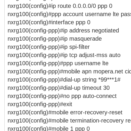
nxrg100(config)#ip route 0.0.0.0/0 ppp 0
nxrg100(config)#ppp account username lte pas
nxrg100(config)#interface ppp 0
nxrg100(config-ppp)#ip address negotiated
nxrg100(config-ppp)#ip masquerade
nxrg100(config-ppp)#ip spi-filter
nxrg100(config-ppp)#ip tcp adjust-mss auto
nxrg100(config-ppp)#ppp username lte
nxrg100(config-ppp)#mobile apn mopera.net cid
nxrg100(config-ppp)#dial-up string *99***1#
nxrg100(config-ppp)#dial-up timeout 30
nxrg100(config-ppp)#no ppp auto-connect
nxrg100(config-ppp)#exit
nxrg100(config)#mobile error-recovery-reset
nxrg100(config)#mobile termination-recovery re
nxrg100(config)#mobile 1 ppp 0