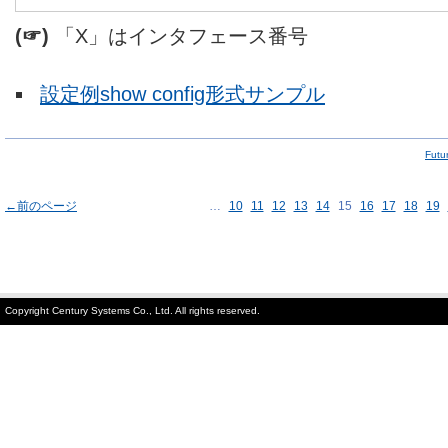
(☞)
「X」はインタフェース番号
設定例show config形式サンプル
Fut
←前のページ
…
10
11
12
13
14
15
16
17
18
19
Copyright Century Systems Co., Ltd. All rights reserved.