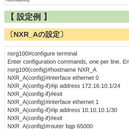
FastFowarding
【 設定例 】
〔NXR_Aの設定〕
nxrg100#configure terminal
Enter configuration commands, one per line. E
nxrg100(config)#hostname NXR_A
NXR_A(config)#interface ethernet 0
NXR_A(config-if)#ip address 172.16.10.1/24
NXR_A(config-if)#exit
NXR_A(config)#interface ethernet 1
NXR_A(config-if)#ip address 10.10.10.1/30
NXR_A(config-if)#exit
NXR_A(config)#router bgp 65000