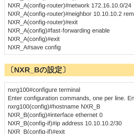
NXR_A(config-router)#network 172.16.10.0/24
NXR_A(config-router)#neighbor 10.10.10.2 re
NXR_A(config-router)#exit
NXR_A(config)#fast-forwarding enable
NXR_A(config)#exit
NXR_A#save config
〔NXR_Bの設定〕
nxrg100#configure terminal
Enter configuration commands, one per line. E
nxrg100(config)#hostname NXR_B
NXR_B(config)#interface ethernet 0
NXR_B(config-if)#ip address 10.10.10.2/30
NXR_B(config-if)#exit