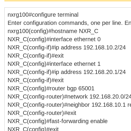
nxrg100#configure terminal
Enter configuration commands, one per line. E
nxrg100(config)#hostname NXR_C
NXR_C(config)#interface ethernet 0
NXR_C(config-if)#ip address 192.168.10.2/24
NXR_C(config-if)#exit
NXR_C(config)#interface ethernet 1
NXR_C(config-if)#ip address 192.168.20.1/24
NXR_C(config-if)#exit
NXR_C(config)#router bgp 65001
NXR_C(config-router)#network 192.168.20.0/2
NXR_C(config-router)#neighbor 192.168.10.1 
NXR_C(config-router)#exit
NXR_C(config)#fast-forwarding enable
NXR_C(config)#exit