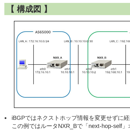
【 構成図 】
iBGPではネクストホップ情報を変更せずに
この例ではルータNXR_Bで「next-hop-se