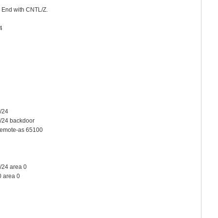
. End with CNTL/Z.
4
/24
0/24 backdoor
 remote-as 65100
/24 area 0
0 area 0