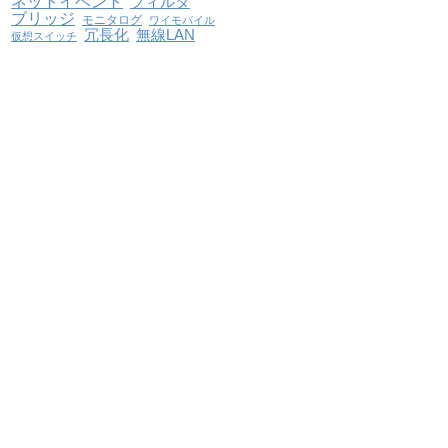
ネットイベント
フィルタ
ブリッジ
モニタログ
ワイモバイル
冗長化
無線LAN
仮想スイッチ