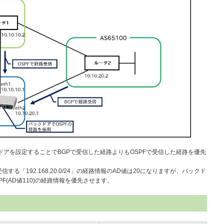
にバックドアを設定することでBGPで受信した経路よりもOSPFで受信した経路を優先
する「192.168.20.0/24」の経路情報のAD値は20になりますが、バックド
F(AD値110)の経路情報を優先させます。