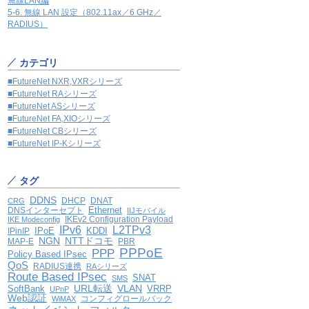
無線LAN編
5-6. 無線 LAN 設定（802.11ax／6 GHz／
RADIUS）
カテゴリ
■FutureNet NXR,VXRシリーズ
■FutureNet RAシリーズ
■FutureNet ASシリーズ
■FutureNet FA,XIOシリーズ
■FutureNet CBシリーズ
■FutureNet IP-Kシリーズ
タグ
DDNS
DHCP
DNAT
CRG
Ethernet
DNSインターセプト
IIJモバイル
IKEv2 Configuration Payload
IKE Modeconfig
IPv6
L2TPv3
IPoE
KDDI
IPinIP
NGN
NTTドコモ
MAP-E
PBR
PPPoE
PPP
Policy Based IPsec
QoS
RADIUS連携
RAシリーズ
Route Based IPsec
SNAT
SMS
VLAN
SoftBank
URL転送
VRRP
UPnP
Web認証
コンフィグロールバック
WiMAX