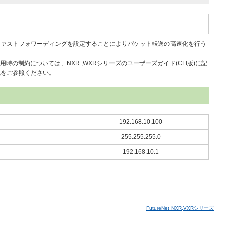
ファストフォワーディングを設定することによりパケット転送の高速化を行う
の制約については、NXR ,WXRシリーズのユーザーズガイド(CLI版)に記
説をご参照ください。
192.168.10.100
255.255.255.0
192.168.10.1
FutureNet NXR,VXRシリーズ