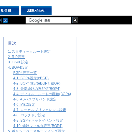
目次
1. スタティックルート設定
2. RIP設定
3. OSPF設定
4. BGP4設定
BGP4設定一覧
4-1. BGP4設定(eBGP)
4-2. BGP4設定(eBGPとiBGP)
4-3. 外部経路の再配信(BGP4)
4-4. デフォルトルートの配信(BGP4)
4-5. ASパスプリペンド設定
4-6. MED設定
4-7. ローカルプリファレンス設定
4-8. バックドア設定
4-9. BGP＋ネットイベント設定
4-10. 経路フィルタ設定(BGP4)
5. ポリシーベースルーティング設定