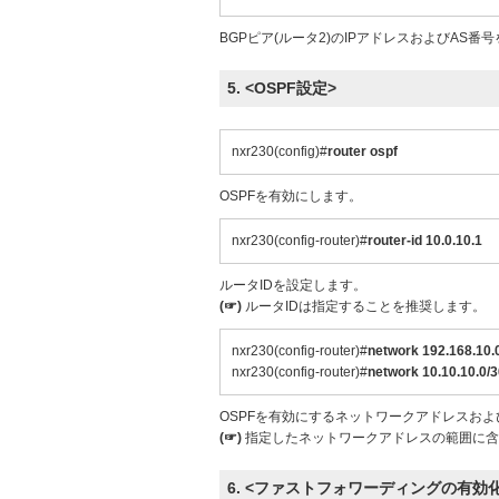
BGPピア(ルータ2)のIPアドレスおよびAS番
5. <OSPF設定>
nxr230(config)#
router ospf
OSPFを有効にします。
nxr230(config-router)#
router-id 10.0.10.1
ルータIDを設定します。
(☞)
ルータIDは指定することを推奨します。
nxr230(config-router)#
network 192.168.10.0
nxr230(config-router)#
network 10.10.10.0/3
OSPFを有効にするネットワークアドレスお
(☞)
指定したネットワークアドレスの範囲に含
6. <ファストフォワーディングの有効化