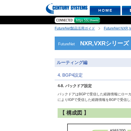
FutureNet製品活用ガイド
FutureNet NX
NXR,VXRシリーズ
FutureNet
ルーティング編
4. BGP4設定
4-8. バックドア設定
バックドアはBGPで受信した経路情報にローカ
によりIGPで受信した経路情報をBGPで受信
【 構成図 】