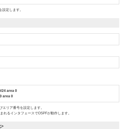
号を設定します。
/24 area 0
0 area 0
よびエリア番号を設定します。
まれるインタフェースでOSPFが動作します。
>