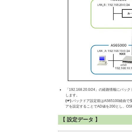
「192.168.20.0/24」の経路情報
します。
(☞)
バックドア設定前はAS65100経由で受信
アを設定することでAD値を200とし、OSP
【 設定データ 】