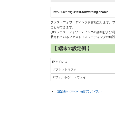
nxr230(config)#
fast-forwarding enable
ファストフォワーディングを有効にします。
ことができます。
(☞)
ファストフォワーディングの詳細および利用時
載されているファストフォワーディングの解
【 端末の設定例 】
IPアドレス
サブネットマスク
デフォルトゲートウェイ
設定例show config形式サンプル