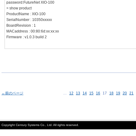
password:FutureNet XIO-100
> show product
ProductName : XIO-100
SerialNumber : 10350xxxxx
BoardRevision : 1
MACaddress : 00:80:6d:xx:xx:xx
Firmware : v1.0.3 build 2
←前のページ
…
12
13
14
15
16
17
18
19
20
21
Copyright Century Systems Co., Ltd. All rights reserved.