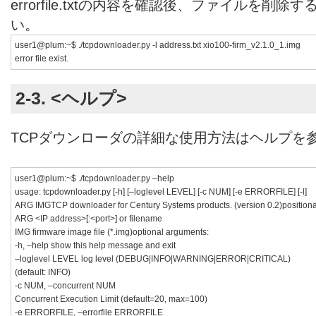
errorfile.txtの内容を確認後、ファイルを削
い。
user1@plum:~$ ./tcpdownloader.py -l address.txt xio100-firm_v2.1.0_1.img
error file exist.
2-3. <ヘルプ>
TCPダウンローダの詳細な使用方法はヘルプを
user1@plum:~$ ./tcpdownloader.py –help
usage: tcpdownloader.py [-h] [–loglevel LEVEL] [-c NUM] [-e ERRORFILE] [-l]
ARG IMGTCP downloader for Century Systems products. (version 0.2)positiona
ARG <IP address>[:<port>] or filename
IMG firmware image file (*.img)optional arguments:
-h, –help show this help message and exit
–loglevel LEVEL log level (DEBUG|INFO|WARNING|ERROR|CRITICAL)
(default: INFO)
-c NUM, –concurrent NUM
Concurrent Execution Limit (default=20, max=100)
-e ERRORFILE, –errorfile ERRORFILE