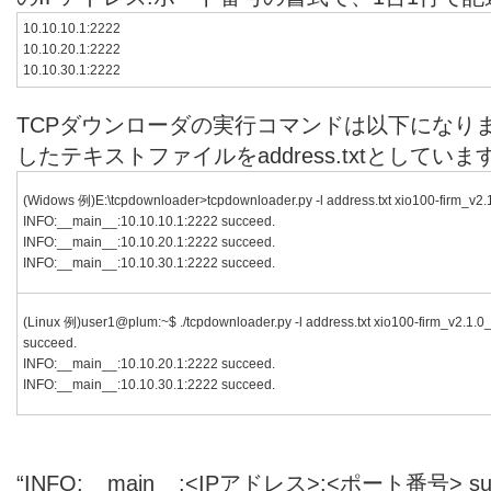
10.10.10.1:2222
10.10.20.1:2222
10.10.30.1:2222
TCPダウンローダの実行コマンドは以下になり
したテキストファイルをaddress.txtとしていま
(Widows 例)E:\tcpdownloader>tcpdownloader.py -l address.txt xio100-firm_v2.
INFO:__main__:10.10.10.1:2222 succeed.
INFO:__main__:10.10.20.1:2222 succeed.
INFO:__main__:10.10.30.1:2222 succeed.
(Linux 例)user1@plum:~$ ./tcpdownloader.py -l address.txt xio100-firm_v2.1
succeed.
INFO:__main__:10.10.20.1:2222 succeed.
INFO:__main__:10.10.30.1:2222 succeed.
“INFO:__main__:<IPアドレス>:<ポート番号> 