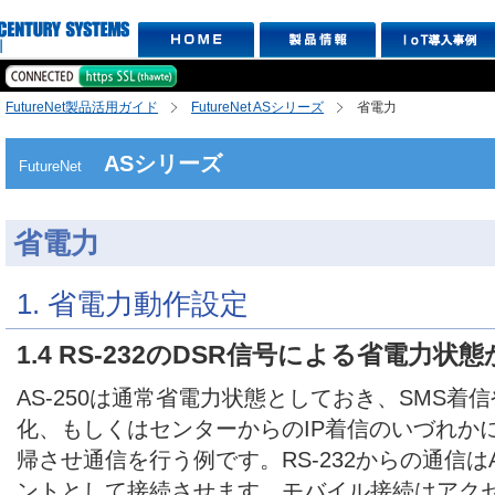
FutureNet製品活用ガイド
FutureNet ASシリーズ
省電力
ASシリーズ
FutureNet
省電力
1. 省電力動作設定
1.4 RS-232のDSR信号による省電力状
AS-250は通常省電力状態としておき、SMS着信や
化、もしくはセンターからのIP着信のいづれか
帰させ通信を行う例です。RS-232からの通信はA
ントとして接続させます。モバイル接続はアク