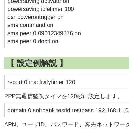
powersaving activate on
powersaving idletimer 100
dsr powerontrigger on
sms command on
sms peer 0 09012349876 on
sms peer 0 doctl on
【 設定例解説 】
rsport 0 inactivitytimer 120
PPP無通信監視タイマを120秒に設定します。
domain 0 softbank testid testpass 192.168.11.0
APN、ユーザID、パスワード、宛先ネットワーク