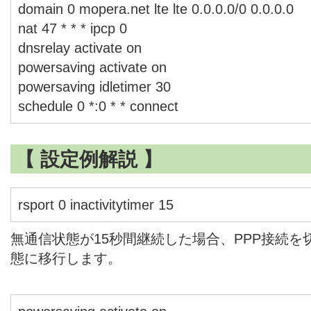
domain 0 mopera.net lte lte 0.0.0.0/0 0.0.0.0
nat 47 * * * ipcp 0
dnsrelay activate on
powersaving activate on
powersaving idletimer 30
schedule 0 *:0 * * connect
【 設定例解説 】
rsport 0 inactivitytimer 15
無通信状態が15秒間継続した場合、PPP接続を
態に移行します。