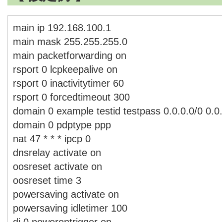
main ip 192.168.100.1
main mask 255.255.255.0
main packetforwarding on
rsport 0 lcpkeepalive on
rsport 0 inactivitytimer 60
rsport 0 forcedtimeout 300
domain 0 example testid testpass 0.0.0.0/0 0.0
domain 0 pdptype ppp
nat 47 * * * ipcp 0
dnsrelay activate on
oosreset activate on
oosreset time 3
powersaving activate on
powersaving idletimer 100
di 0 powerontrigger on