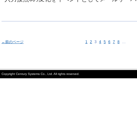
←前のページ
1
2
3
4
5
6
7
8
…
Copyright Century Systems Co., Ltd. All rights reserved.