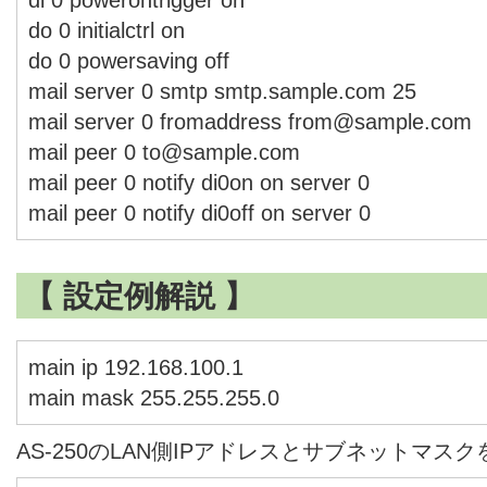
do 0 initialctrl on
do 0 powersaving off
mail server 0 smtp smtp.sample.com 25
mail server 0 fromaddress from@sample.com
mail peer 0 to@sample.com
mail peer 0 notify di0on on server 0
mail peer 0 notify di0off on server 0
【 設定例解説 】
main ip 192.168.100.1
main mask 255.255.255.0
AS-250のLAN側IPアドレスとサブネットマス