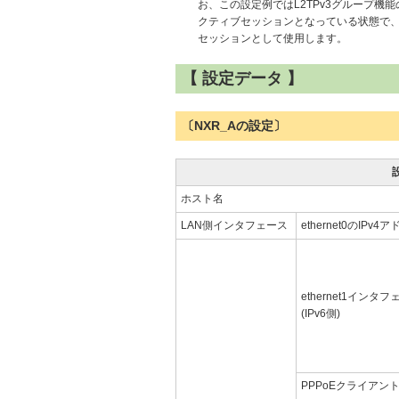
お、この設定例ではL2TPv3グループ機
クティブセッションとなっている状態で
セッションとして使用します。
【 設定データ 】
〔NXR_Aの設定〕
ホスト名
LAN側インタフェース
ethernet0のIPv4
ethernet1インタ
(IPv6側)
PPPoEクライアント(et