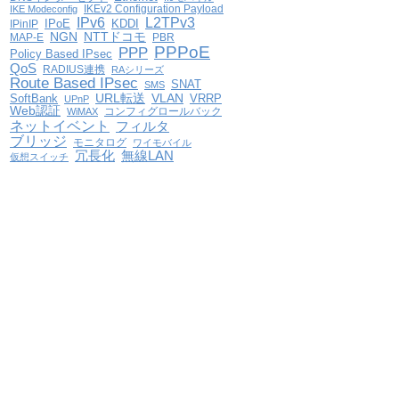
IKEv2 Configuration Payload
IKE Modeconfig
IPv6
L2TPv3
IPoE
KDDI
IPinIP
NGN
NTTドコモ
MAP-E
PBR
PPPoE
PPP
Policy Based IPsec
QoS
RADIUS連携
RAシリーズ
Route Based IPsec
SNAT
SMS
VLAN
SoftBank
URL転送
VRRP
UPnP
Web認証
コンフィグロールバック
WiMAX
ネットイベント
フィルタ
ブリッジ
モニタログ
ワイモバイル
冗長化
無線LAN
仮想スイッチ