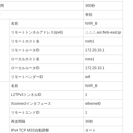
時間
300秒
y
有効
名前
NXR_B
リモートトンネルアドレス(ipv6)
△△△.aoi.flets-east.jp
リモートホスト名
nxrb1
リモートルータID
172.20.20.1
ローカルホスト名
nxra1
ローカルルータID
172.20.10.1
リモートベンダーID
ietf
名前
NXR_B
L2TPv3トンネルID
1
Xconnectインタフェース
ethernet0
リモートエンドID
1
再送間隔
30秒
IPv4 TCP MSS自動調整
オート