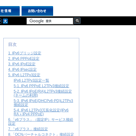
目次
1. IPv6ブリッジ設定
2. IPv6 PPPoE設定
3. IPv6 IPoE設定
4. IPv6 IPsec設定
5. IPv6 L2TPv3設定
IPv6 L2TPv3設定一覧
5-1. IPv6 PPPoE L2TPv3接続設定
5-2. IPv6 IPoE(RA)L2TPv3接続設定
(ネームの利用)
5-3. IPv6 IPoE(DHCPv6-PD)L2TPv3
接続設定
5-4. IPv6 L2TPv3冗長化設定(IPv6
RA＋IPv4 PPPoE)
6.「v6プラス」（固定IP）サービス接続
設定
7.「v6プラス」接続設定
8.「OCNバーチャルコネクト」接続設定