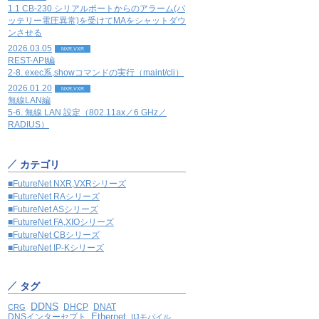
1.1 CB-230 シリアルポートからのアラーム(バ
ッテリー電圧異常)を受けてMAをシャットダウ
ンさせる
2026.03.05
NXR,VXR
REST-API編
2-8. exec系,showコマンドの実行（maint/cli）
2026.01.20
NXR,VXR
無線LAN編
5-6. 無線 LAN 設定（802.11ax／6 GHz／
RADIUS）
カテゴリ
■FutureNet NXR,VXRシリーズ
■FutureNet RAシリーズ
■FutureNet ASシリーズ
■FutureNet FA,XIOシリーズ
■FutureNet CBシリーズ
■FutureNet IP-Kシリーズ
タグ
DDNS
DHCP
DNAT
CRG
Ethernet
DNSインターセプト
IIJモバイル