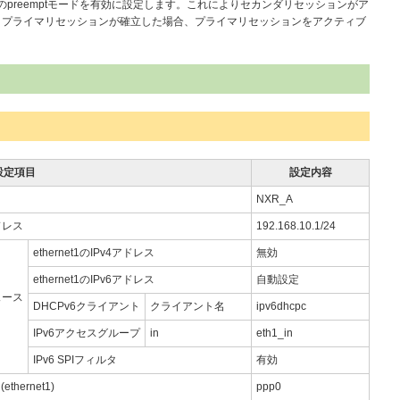
能のpreemptモードを有効に設定します。これによりセカンダリセッションがア
、プライマリセッションが確立した場合、プライマリセッションをアクティブ
設定項目
設定内容
NXR_A
アドレス
192.168.10.1/24
ethernet1のIPv4アドレス
無効
ethernet1のIPv6アドレス
自動設定
フェース
DHCPv6クライアント
クライアント名
ipv6dhcpc
IPv6アクセスグループ
in
eth1_in
IPv6 SPIフィルタ
有効
hernet1)
ppp0