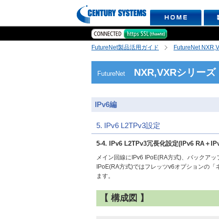
FutureNet製品活用ガイド
FutureNet NX
NXR,VXRシリーズ
FutureNet
IPv6編
5. IPv6 L2TPv3設定
5-4. IPv6 L2TPv3冗長化設定(IPv6 RA＋IP
メイン回線にIPv6 IPoE(RA方式)、バックア
IPoE(RA方式)ではフレッツv6オプショ
ます。
【 構成図 】