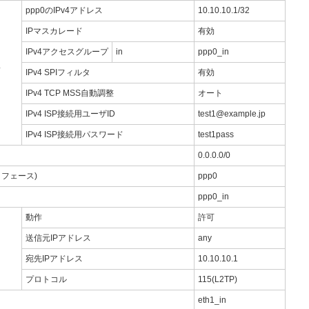
ppp0のIPv4アドレス
10.10.10.1/32
IPマスカレード
有効
IPv4アクセスグループ
in
ppp0_in
ス
IPv4 SPIフィルタ
有効
IPv4 TCP MSS自動調整
オート
IPv4 ISP接続用ユーザID
test1@example.jp
IPv4 ISP接続用パスワード
test1pass
0.0.0.0/0
フェース)
ppp0
ppp0_in
動作
許可
送信元IPアドレス
any
宛先IPアドレス
10.10.10.1
プロトコル
115(L2TP)
eth1_in