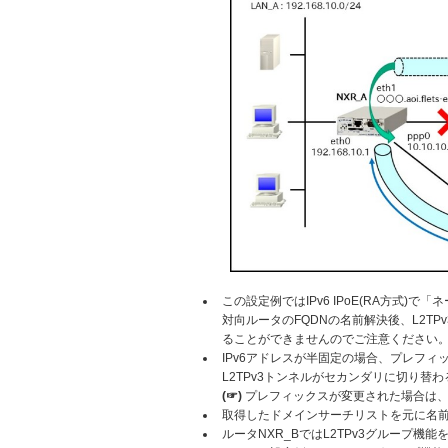
この設定例ではIPv6 IPoE(RA方式)
対向ルータのFQDNの名前解決後、L2TP
ることができませんのでご注意ください
IPv6アドレスが半固定の場合、プレフ
L2TPv3トンネルがセカンダリに切り替
(☞)
プレフィックスが変更された場合は、
取得したドメインサーチリストを元に名
ルータNXR_BではL2TPv3グループ機