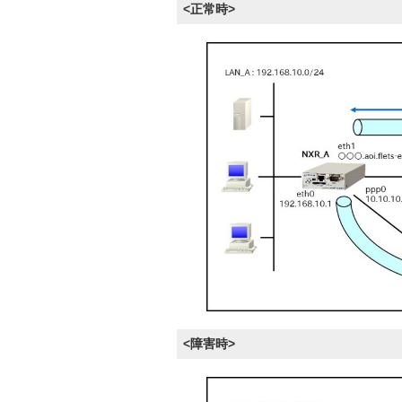
<正常時>
<障害時>